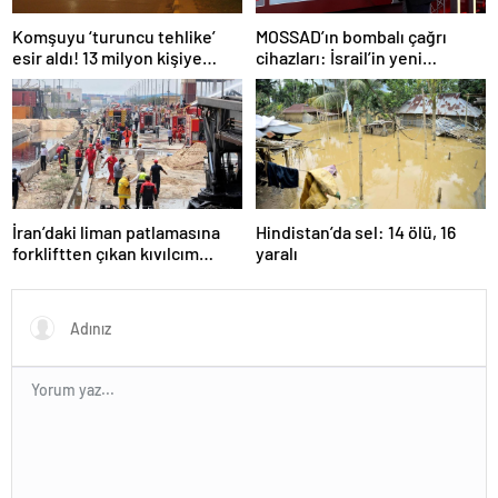
Komşuyu ‘turuncu tehlike’
MOSSAD’ın bombalı çağrı
esir aldı! 13 milyon kişiye
cihazları: İsrail’in yeni
“evde kalın” uyarısı…
suikastını MİT önledi
İran’daki liman patlamasına
Hindistan’da sel: 14 ölü, 16
forkliftten çıkan kıvılcım
yaralı
neden olmuş