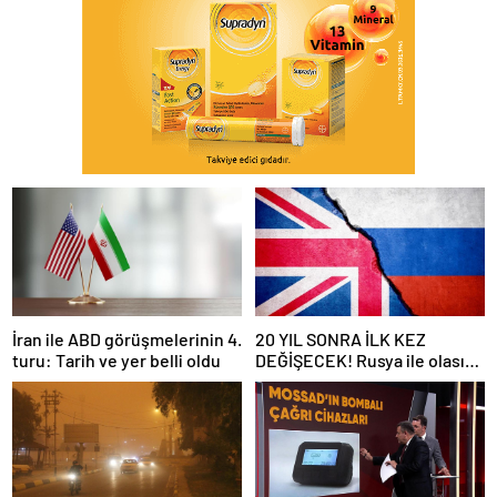
İran ile ABD görüşmelerinin 4.
20 YIL SONRA İLK KEZ
turu: Tarih ve yer belli oldu
DEĞİŞECEK! Rusya ile olası
savaş… İngiltere’nin gizli
planı güncelleniyor!