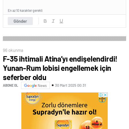
En az 10 karakter gerekli
Gönder
96 okunma
F-35 ihtimali Atina’yı endişelendirdi!
Yunan-Rum lobisi engellemek için
seferber oldu
30 Mart 2025 00:31
ABONE OL
News