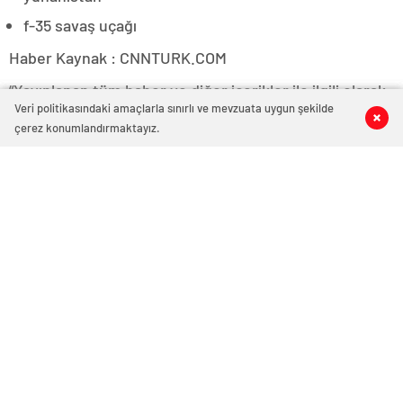
f-35 savaş uçağı
Haber Kaynak : CNNTURK.COM
“Yayınlanan tüm haber ve diğer içerikler ile ilgili olarak
Veri politikasındaki amaçlarla sınırlı ve mevzuata uygun şekilde
0
0
0
0
yasal bildirimlerinizi bize iletişim sayfası üzerinden
çerez konumlandırmaktayız.
iletiniz. En kısa süre içerisinde bildirimlerinize geri
dönüş sağlanılacaktır.”