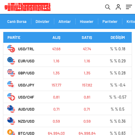
Canlı Borsa
Dövizler
Altınlar
Hisseler
Pariteler
Krit
PARİTE
ALIŞ
SATIŞ
DEĞİŞİM
USD/TRL
47,68
47,74
% % 0.18
EUR/USD
1,16
1,16
% % 0.29
GBP/USD
1,35
1,35
% % 0.28
USD/JPY
157,77
157,82
% % -0.4
USD/CHF
0,81
0,81
% % -0.57
AUD/USD
0,71
0,71
% % 0.5
NZD/USD
0,59
0,59
% % 0.36
BTC/USD
64.994,03
64.998,84
% % 0.83