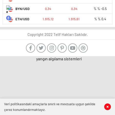
BYN/USD
0,34
0,34
% % -0.5
ETH/USD
1.915,12
1.915,61
% % 0.4
Copyright 2022 Telif Hakları Saklıdır.
yangın algılama sistemleri
Veri politikasındaki amaçlarla sınırlı ve mevzuata uygun şekilde
çerez konumlandırmaktayız.