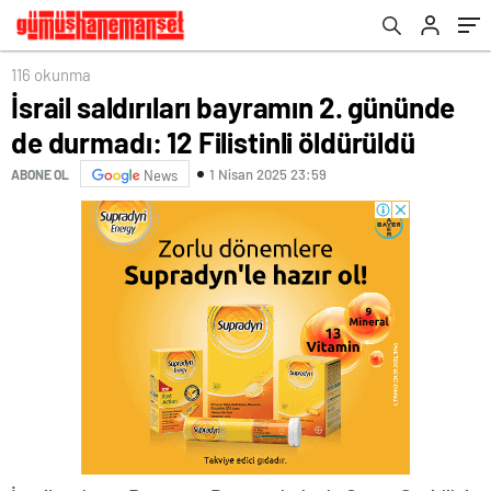
116 okunma
İsrail saldırıları bayramın 2. gününde
de durmadı: 12 Filistinli öldürüldü
1 Nisan 2025 23:59
ABONE OL
News