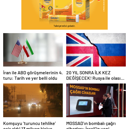
İran ile ABD görüşmelerinin 4.
20 YIL SONRA İLK KEZ
turu: Tarih ve yer belli oldu
DEĞİŞECEK! Rusya ile olası
savaş… İngiltere’nin gizli
planı güncelleniyor!
Komşuyu ‘turuncu tehlike’
MOSSAD’ın bombalı çağrı
esir aldı! 13 milyon kişiye
cihazları: İsrail’in yeni