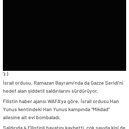
‘); }
İsrail ordusu, Ramazan Bayramı’nda da Gazze Şeridi’ni
hedef alan şiddetli saldırılarını sürdürüyor.
Filistin haber ajansı WAFA’ya göre, İsrail ordusu Han
Yunus kentindeki Han Yunus kampında “Mikdad”
ailesine ait evi bombaladı.
Saldırıda 4 Filistinli hayatını kaybetti, çok sayıda kişi de