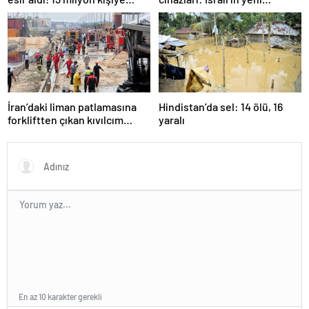
“evde kalın” uyarısı…
suikastını MİT önledi
İran’daki liman patlamasına
Hindistan’da sel: 14 ölü, 16
forkliftten çıkan kıvılcım
yaralı
neden olmuş
En az 10 karakter gerekli