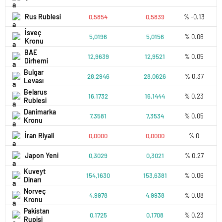
Rus Rublesi
0,5854
0,5839
% -0.13
İsveç
5,0196
5,0156
% 0.06
Kronu
BAE
12,9639
12,9521
% 0.05
Dirhemi
Bulgar
28,2946
28,0626
% 0.37
Levası
Belarus
16,1732
16,1444
% 0.23
Rublesi
Danimarka
7,3581
7,3534
% 0.05
Kronu
İran Riyali
0,0000
0,0000
% 0
Japon Yeni
0,3029
0,3021
% 0.27
Kuveyt
154,1630
153,6381
% 0.06
Dinarı
Norveç
4,9978
4,9938
% 0.08
Kronu
Pakistan
0,1725
0,1708
% 0.23
Rupisi