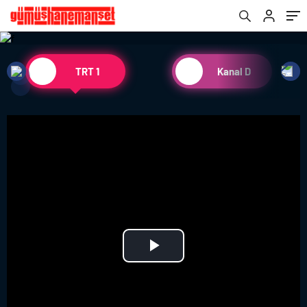
TRT 1
Kanal D
Play
Video