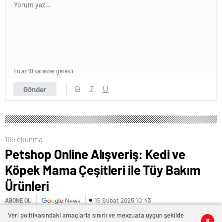
En az 10 karakter gerekli
Gönder
105 okunma
Petshop Online Alışveriş: Kedi ve
Köpek Mama Çeşitleri ile Tüy Bakım
Ürünleri
15 Şubat 2025 10:43
ABONE OL
News
Veri politikasındaki amaçlarla sınırlı ve mevzuata uygun şekilde
0
0
0
0