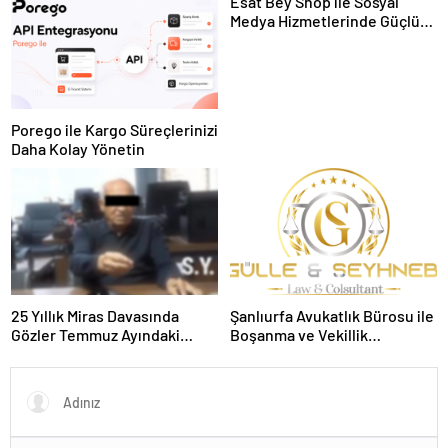
Esat Bey Shop ile Sosyal
Medya Hizmetlerinde Güçlü
Panel Deneyimi
Porego ile Kargo Süreçlerinizi
Daha Kolay Yönetin
25 Yıllık Miras Davasında
Şanlıurfa Avukatlık Bürosu ile
Gözler Temmuz Ayındaki
Boşanma ve Vekillik
Karar Duruşmasına Çevrildi
Sürecinde Doğru Yol