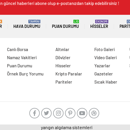
n güncel haberleri abone olup e-postanızdan takip edebilirsiniz !
K
TAHMİNİ
LİG
EKONOMİ
E
R
HAVA DURUMU
PUAN DURUMU
HISSELER
PARI
Canlı Borsa
Altınlar
Foto Galeri
Namaz Vakitleri
Dövizler
Video Galeri
Puan Durumu
Hisseler
Yazarlar
Örnek Burç Yorumu
Kripto Paralar
Gazeteler
Pariteler
Sıcak Haber
yangın algılama sistemleri