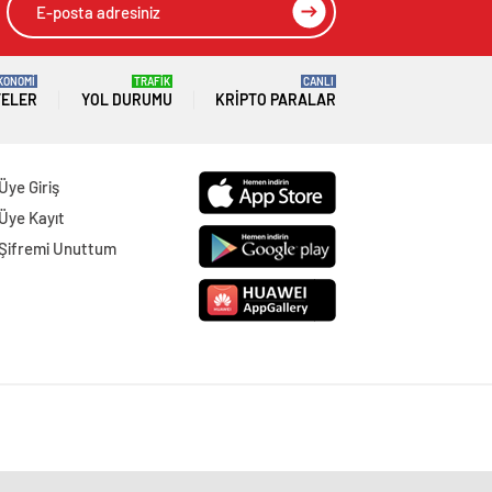
KONOMİ
TRAFİK
CANLI
TELER
YOL DURUMU
KRIPTO PARALAR
Üye Giriş
Üye Kayıt
Şifremi Unuttum