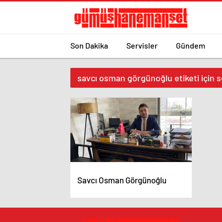
Son Dakika
Servisler
Gündem
savcı osman görgünoğlu etiketi için 
Savcı Osman Görgünoğlu