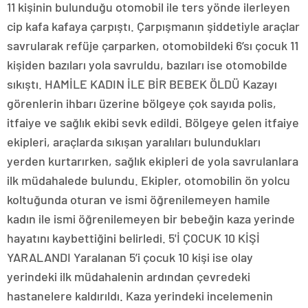
11 kişinin bulunduğu otomobil ile ters yönde ilerleyen
cip kafa kafaya çarpıştı. Çarpışmanın şiddetiyle araçlar
savrularak refüje çarparken, otomobildeki 6’sı çocuk 11
kişiden bazıları yola savruldu, bazıları ise otomobilde
sıkıştı. HAMİLE KADIN İLE BİR BEBEK ÖLDÜ Kazayı
görenlerin ihbarı üzerine bölgeye çok sayıda polis,
itfaiye ve sağlık ekibi sevk edildi. Bölgeye gelen itfaiye
ekipleri, araçlarda sıkışan yaralıları bulundukları
yerden kurtarırken, sağlık ekipleri de yola savrulanlara
ilk müdahalede bulundu. Ekipler, otomobilin ön yolcu
koltuğunda oturan ve ismi öğrenilemeyen hamile
kadın ile ismi öğrenilemeyen bir bebeğin kaza yerinde
hayatını kaybettiğini belirledi. 5'İ ÇOCUK 10 KİŞİ
YARALANDI Yaralanan 5’i çocuk 10 kişi ise olay
yerindeki ilk müdahalenin ardından çevredeki
hastanelere kaldırıldı. Kaza yerindeki incelemenin