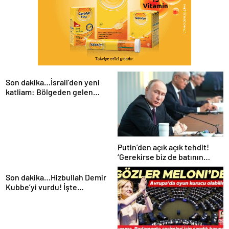
Son dakika…İsrail’den yeni
katliam: Bölgeden gelen
görüntüler tüm dünyanın
kanını dondurdu!
Putin’den açık açık tehdit!
‘Gerekirse biz de batının
düşmanlarını silahlandırırız’
Son dakika…Hizbullah Demir
Kubbe’yi vurdu! İşte
dünyanın konuştuğu
görüntüler