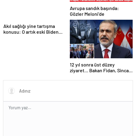
Avrupa sandık başında:
Gözler Meloni’de
Akıl sağlığı yine tartışma
konusu: O artık eski Biden
değil
12 yıl sonra üst düzey
ziyaret… Bakan Fidan, Sincan
Özerk Bölgesinde… İşte öne
çıkan 3 başlık