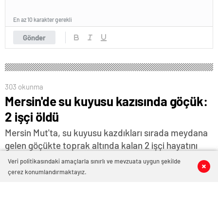
En az 10 karakter gerekli
Gönder
303 okunma
Mersin'de su kuyusu kazısında göçük:
2 işçi öldü
Mersin Mut'ta, su kuyusu kazdıkları sırada meydana
gelen göçükte toprak altında kalan 2 işçi hayatını
kaybetti
Veri politikasındaki amaçlarla sınırlı ve mevzuata uygun şekilde
0
0
0
0
çerez konumlandırmaktayız.
8 Kasım 2023 04:00
ABONE OL
News