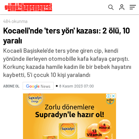
484 okunma
Kocaeli'nde 'ters yön' kazası: 2 ölü, 10
yaralı
Kocaeli Başiskele'de ters yöne giren cip, kendi
yönünde ilerleyen otomobille kafa kafaya çarpıştı.
Korkunç kazada hamile kadın ile bir bebek hayatını
kaybetti, 5'i çocuk 10 kişi yaralandı
8 Kasım 2023 07:00
ABONE OL
News