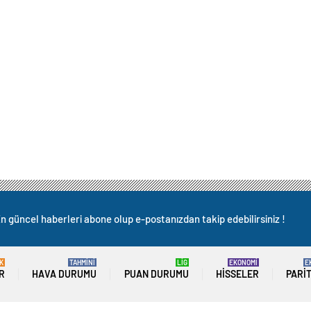
n güncel haberleri abone olup e-postanızdan takip edebilirsiniz !
K
TAHMİNİ
LİG
EKONOMİ
E
R
HAVA DURUMU
PUAN DURUMU
HISSELER
PARI