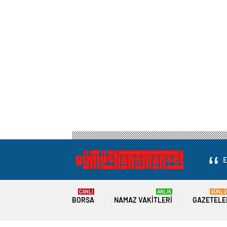
E
CANLI
ANLIK
GÜNLÜ
BORSA
NAMAZ VAKITLERI
GAZETELE