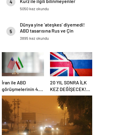
Kurz ile ilgili bilinmeyenler
4
5050 kez okundu
Dünya yine ‘ateşkes’ diyemedi!
ABD tasarısına Rus ve Çin
5
vetosu
3895 kez okundu
İran ile ABD
20 YIL SONRA İLK
görüşmelerinin 4.
KEZ DEĞİŞECEK!
turu: Tarih ve yer
Rusya ile olası
belli oldu
savaş…
İngiltere’nin gizli
planı güncelleniyor!