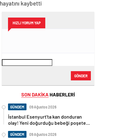
hayatını kaybetti
HIZLI YORUM YAP
GÖNDER
SON DAKİKA
HABERLERİ
GÜNDEM
09 Ağustos 2026
İstanbul Esenyurt'ta kan donduran
olay! Yeni doğurduğu bebeği poşete
koyup sokağa attı! – Güncel Gündem
haberleri
GÜNDEM
09 Ağustos 2026