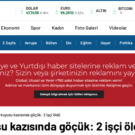
DOLAR
EURO
BITCOIN
ALTIN
47,7436
55,2510
%
0.18%
0.32%
Ekonomi
Spor
Kadın
Foto Galeri
Videolar
3.Sayfa
Avrupa
Bülten
Din
Eğitim
Hayat
Politika
 kuyusu kazısında göçük: 2 işçi öldü
u kazısında göçük: 2 işçi ö