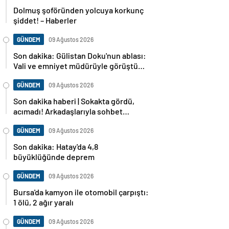
Dolmuş şoföründen yolcuya korkunç
şiddet! – Haberler
GÜNDEM
09 Ağustos 2026
Son dakika: Gülistan Doku'nun ablası:
Vali ve emniyet müdürüyle görüştüm,
dosya baştan sona incelenecek
GÜNDEM
09 Ağustos 2026
Son dakika haberi | Sokakta gördü,
acımadı! Arkadaşlarıyla sohbet
ederken cinayete kurban gitti!
GÜNDEM
09 Ağustos 2026
Son dakika: Hatay'da 4,8
büyüklüğünde deprem
GÜNDEM
09 Ağustos 2026
Bursa'da kamyon ile otomobil çarpıştı:
1 ölü, 2 ağır yaralı
GÜNDEM
09 Ağustos 2026