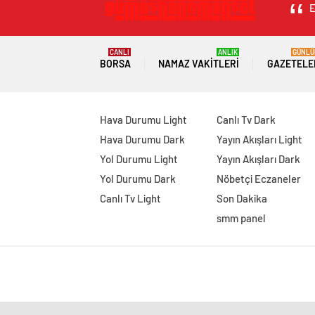
E
CANLI
ANLIK
GÜNLÜ
BORSA
NAMAZ VAKITLERI
GAZETELE
Hava Durumu Light
Canlı Tv Dark
Hava Durumu Dark
Yayın Akışları Light
Yol Durumu Light
Yayın Akışları Dark
Yol Durumu Dark
Nöbetçi Eczaneler
Canlı Tv Light
Son Dakika
smm panel