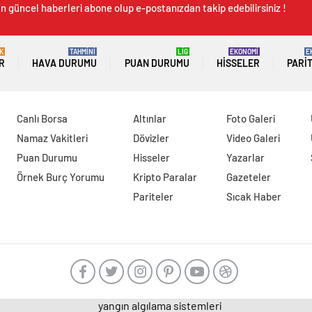
n güncel haberleri abone olup e-postanızdan takip edebilirsiniz !
K
TAHMİNİ
LİG
EKONOMİ
E
R
HAVA DURUMU
PUAN DURUMU
HISSELER
PARI
Canlı Borsa
Altınlar
Foto Galeri
Namaz Vakitleri
Dövizler
Video Galeri
Puan Durumu
Hisseler
Yazarlar
Örnek Burç Yorumu
Kripto Paralar
Gazeteler
Pariteler
Sıcak Haber
yangın algılama sistemleri