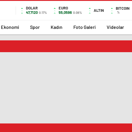
DOLAR
EURO
BITCOIN
ALTIN
47,7120
55,0596
%
0.17%
0.08%
Ekonomi
Spor
Kadın
Foto Galeri
Videolar