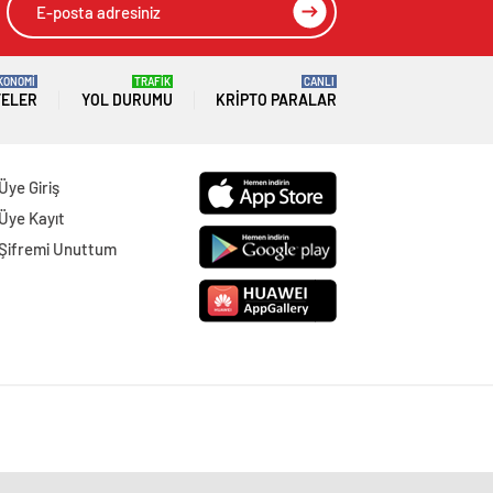
KONOMİ
TRAFİK
CANLI
TELER
YOL DURUMU
KRIPTO PARALAR
Üye Giriş
Üye Kayıt
Şifremi Unuttum