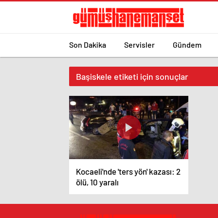
Son Dakika
Servisler
Gündem
Başiskele etiketi için sonuçlar
Kocaeli'nde 'ters yön' kazası: 2
ölü, 10 yaralı