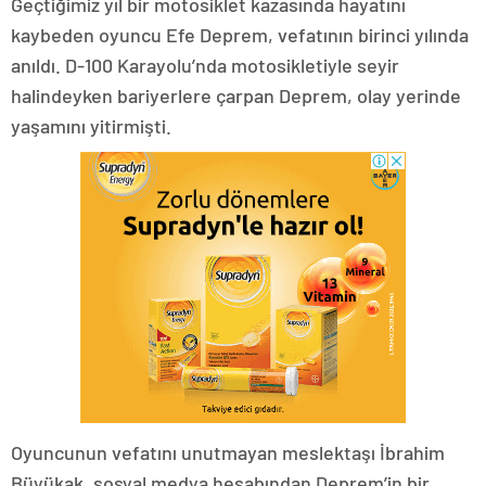
Geçtiğimiz yıl bir motosiklet kazasında hayatını
kaybeden oyuncu Efe Deprem, vefatının birinci yılında
anıldı. D-100 Karayolu’nda motosikletiyle seyir
halindeyken bariyerlere çarpan Deprem, olay yerinde
yaşamını yitirmişti.
Oyuncunun vefatını unutmayan meslektaşı İbrahim
Büyükak, sosyal medya hesabından Deprem’in bir