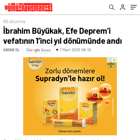
96 okunma
İbrahim Büyükak, Efe Deprem’i
vefatının 1’inci yıl dönümünde andı
7 Mart 2025 08:19
ABONE OL
News