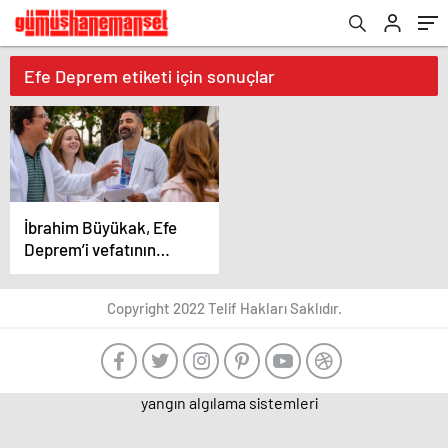
Efe Deprem etiketi için sonuçlar
İbrahim Büyükak, Efe
Deprem’i vefatının
1’inci yıl dönümünde
andı
Copyright 2022 Telif Hakları Saklıdır.
yangın algılama sistemleri