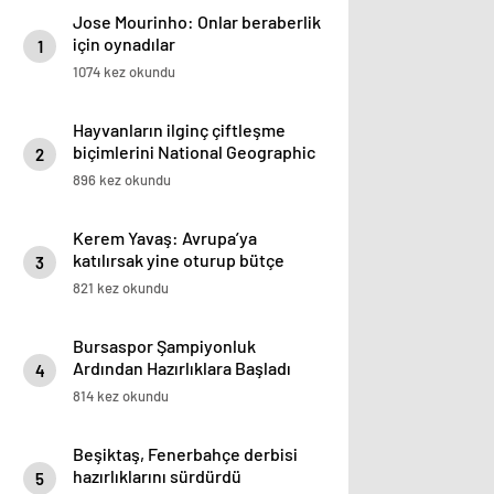
Jose Mourinho: Onlar beraberlik
için oynadılar
1
1074 kez okundu
Hayvanların ilginç çiftleşme
biçimlerini National Geographic
2
görüntüledi.
896 kez okundu
Kerem Yavaş: Avrupa’ya
katılırsak yine oturup bütçe
3
düşüneceğiz
821 kez okundu
Bursaspor Şampiyonluk
Ardından Hazırlıklara Başladı
4
814 kez okundu
Beşiktaş, Fenerbahçe derbisi
hazırlıklarını sürdürdü
5