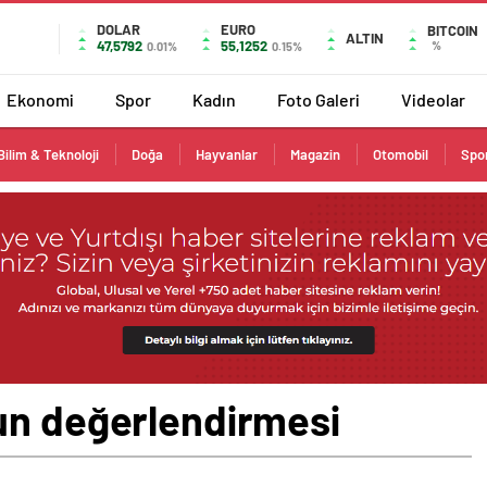
DOLAR
EURO
BITCOIN
ALTIN
47,5792
55,1252
%
0.01%
0.15%
Ekonomi
Spor
Kadın
Foto Galeri
Videolar
Bilim & Teknoloji
Doğa
Hayvanlar
Magazin
Otomobil
Spo
un değerlendirmesi