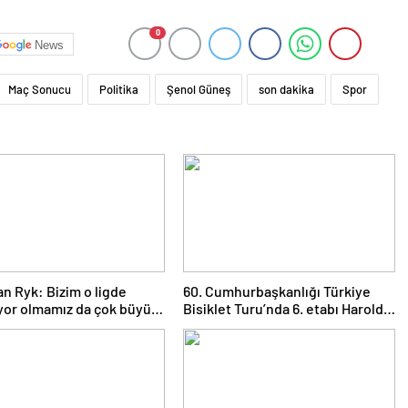
0
News
Maç Sonucu
Politika
Şenol Güneş
son dakika
Spor
an Ryk: Bizim o ligde
60. Cumhurbaşkanlığı Türkiye
yor olmamız da çok büyük
Bisiklet Turu’nda 6. etabı Harold
rı
Martin Lopez kazandı