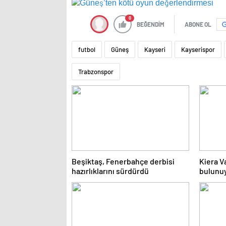
0
BEĞENDİM
ABONE OL
futbol
Güneş
Kayseri
Kayserispor
Trabzonspor
Beşiktaş, Fenerbahçe derbisi
Kiera V
hazırlıklarını sürdürdü
bulunu
bir başa