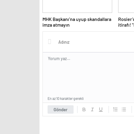
MHK Başkanı’na uyup skandallara
Rosier’
imza atmayın
itirafı!
ama…”
En az 10 karakter gerekli
Gönder