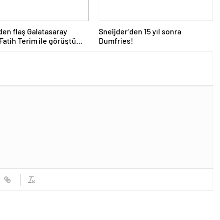
den flaş Galatasaray
Sneijder’den 15 yıl sonra
 “Fatih Terim ile görüştüm
Dumfries!