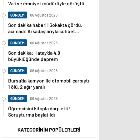
Vali ve emniyet müdürüyle görüştüm,
dosya baştan sona incelenecek
GÜNDEM
06 Ağustos 2026
Son dakika haberi | Sokakta gördü,
acımadı! Arkadaşlarıyla sohbet
ederken cinayete kurban gitti!
GÜNDEM
06 Ağustos 2026
Son dakika: Hatay'da 4,8
büyüklüğünde deprem
GÜNDEM
06 Ağustos 2026
Bursa'da kamyon ile otomobil çarpıştı:
1 ölü, 2 ağır yaralı
GÜNDEM
06 Ağustos 2026
Öğrencisini kitapla darp etti!
Soruşturma başlatıldı
KATEGORİNİN POPÜLERLERİ