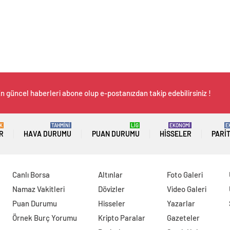
n güncel haberleri abone olup e-postanızdan takip edebilirsiniz !
K
TAHMİNİ
LİG
EKONOMİ
E
R
HAVA DURUMU
PUAN DURUMU
HISSELER
PARI
Canlı Borsa
Altınlar
Foto Galeri
Namaz Vakitleri
Dövizler
Video Galeri
Puan Durumu
Hisseler
Yazarlar
Örnek Burç Yorumu
Kripto Paralar
Gazeteler