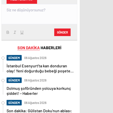
GÖNDER
SON DAKİKA
HABERLERİ
GÜNDEM
06 Ağustos 2026
İstanbul Esenyurt'ta kan donduran
olay! Yeni doğurduğu bebeği poşete
koyup sokağa attı! – Güncel Gündem
haberleri
GÜNDEM
06 Ağustos 2026
Dolmuş şoföründen yolcuya korkunç
şiddet! – Haberler
GÜNDEM
06 Ağustos 2026
Son dakika: Gülistan Doku'nun ablası: