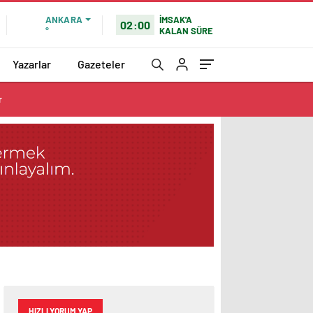
ANKARA
İMSAK'A
02:00
°
KALAN SÜRE
Yazarlar
Gazeteler
r
HIZLI YORUM YAP