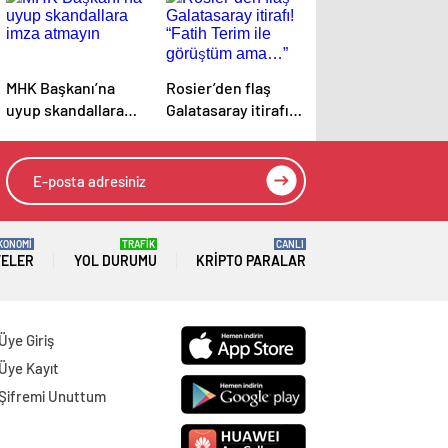
MHK Başkanı’na
Rosier’den flaş
uyup skandallara
Galatasaray itirafı!
imza atmayın
“Fatih Terim ile
görüştüm ama…”
KONOMİ
TRAFİK
CANLI
TELER
YOL DURUMU
KRIPTO PARALAR
Üye Giriş
Üye Kayıt
Şifremi Unuttum