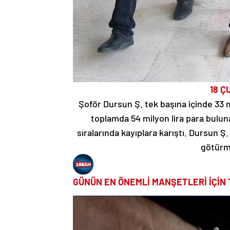
18 Ç
Şoför Dursun Ş. tek başına içinde 33 mi
toplamda 54 milyon lira para buluna
sıralarında kayıplara karıştı. Dursun 
götürme
GÜNÜN EN ÖNEMLİ MANŞETLERİ İÇİN 