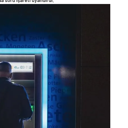
a soru işareti uyandırdı.