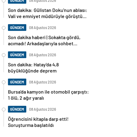
GÜNDEM
08 Ağustos 2026
Son dakika: Gülistan Doku'nun ablası:
Vali ve emniyet müdürüyle görüştüm,
dosya baştan sona incelenecek
GÜNDEM
08 Ağustos 2026
Son dakika haberi | Sokakta gördü,
acımadı! Arkadaşlarıyla sohbet
ederken cinayete kurban gitti!
GÜNDEM
08 Ağustos 2026
Son dakika: Hatay'da 4,8
büyüklüğünde deprem
GÜNDEM
08 Ağustos 2026
Bursa'da kamyon ile otomobil çarpıştı:
1 ölü, 2 ağır yaralı
GÜNDEM
08 Ağustos 2026
Öğrencisini kitapla darp etti!
Soruşturma başlatıldı