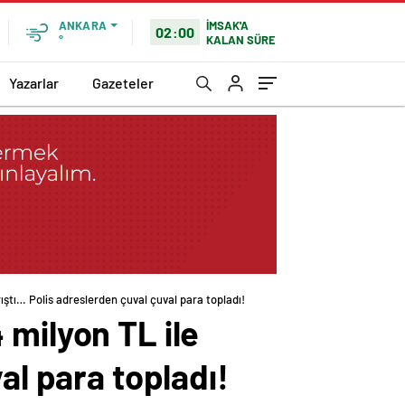
İMSAK'A
ANKARA
02:00
KALAN SÜRE
°
Yazarlar
Gazeteler
karıştı… Polis adreslerden çuval çuval para topladı!
4 milyon TL ile
al para topladı!