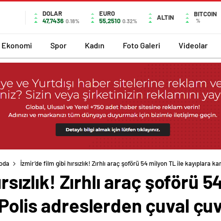
DOLAR
EURO
BITCOIN
ALTIN
47,7436
55,2510
%
0.18%
0.32%
Ekonomi
Spor
Kadın
Foto Galeri
Videolar
Moda
İzmir’de film gibi hırsızlık! Zırhlı araç şoförü 54 milyon TL ile kayıplara 
ırsızlık! Zırhlı araç şoförü 5
 Polis adreslerden çuval çuv