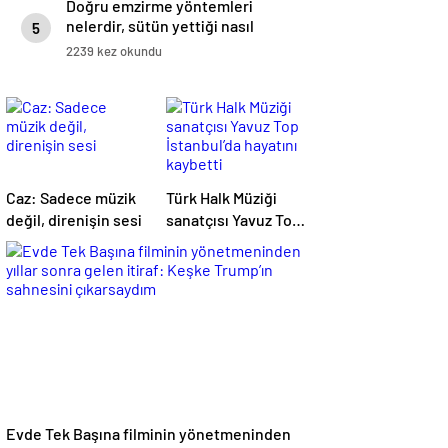
Doğru emzirme yöntemleri
nelerdir, sütün yettiği nasıl
5
anlaşılır?
2239 kez okundu
Caz: Sadece müzik
Türk Halk Müziği
değil, direnişin sesi
sanatçısı Yavuz Top
İstanbul’da hayatını
kaybetti
Evde Tek Başına filminin yönetmeninden