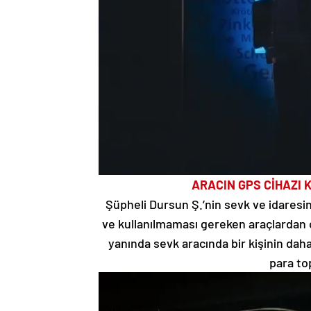
ARACIN GPS CİHAZI K
Şüpheli Dursun Ş.’nin sevk ve idaresind
ve kullanılmaması gereken araçlardan o
yanında sevk aracında bir kişinin da
para top