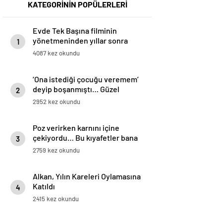
KATEGORİNİN POPÜLERLERİ
Evde Tek Başına filminin
yönetmeninden yıllar sonra
1
gelen itiraf: Keşke Trump’ın
4087 kez okundu
sahnesini çıkarsaydım
‘Ona istediği çocuğu veremem’
deyip boşanmıştı… Güzel
2
yıldızdan yeni evlilik açıklaması:
2952 kez okundu
Kocaya ihtiyacım yok ama yeni
bir tane istiyorum
Poz verirken karnını içine
çekiyordu… Bu kıyafetler bana
3
yakışmıyor… Çıplak gezsem
2759 kez okundu
daha iyi
Alkan, Yılın Kareleri Oylamasına
Katıldı
4
2415 kez okundu