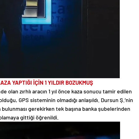
AZA YAPTIĞI İÇİN 1 YILDIR BOZUKMUŞ
e olan zırhlı aracın 1 yıl önce kaza sonucu tamir edilen
lduğu, GPS sisteminin olmadığı anlaşıldı. Dursun Ş.’nin
ha bulunması gerekirken tek başına banka şubelerinden
lamaya gittiği öğrenildi.