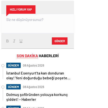
HIZLI YORUM YAP
GÖNDER
SON DAKİKA
HABERLERİ
GÜNDEM
08 Ağustos 2026
İstanbul Esenyurt'ta kan donduran
olay! Yeni doğurduğu bebeği poşete
koyup sokağa attı! – Güncel Gündem
haberleri
GÜNDEM
08 Ağustos 2026
Dolmuş şoföründen yolcuya korkunç
şiddet! – Haberler