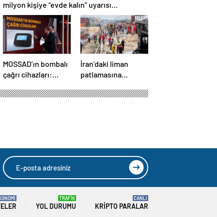
milyon kişiye “evde kalın” uyarısı…
MOSSAD’ın bombalı
İran’daki liman
çağrı cihazları:
patlamasına
İsrail’in yeni
forkliftten çıkan
suikastını MİT
kıvılcım neden
önledi
olmuş
KONOMİ
TRAFİK
CANLI
TELER
YOL DURUMU
KRIPTO PARALAR