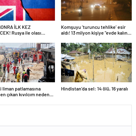
 SONRA İLK KEZ
Komşuyu ‘turuncu tehlike’ esir
EK! Rusya ile olası
aldı! 13 milyon kişiye “evde kalın”
ngiltere’nin gizli planı
uyarısı…
eniyor!
ki liman patlamasına
Hindistan’da sel: 14 ölü, 16 yaralı
tten çıkan kıvılcım neden