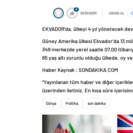
0
BEĞENDİM
ABONE OL
EKVADOR’da, ülkeyi 4 yıl yönetecek devl
Güney Amerika ülkesi Ekvador’da 13 mil
349 merkezde yerel saatle 07.00 itibarı
65 yaş altı zorunlu olduğu ülkede, oy v
Haber Kaynak : SONDAKIKA.COM
“Yayınlanan tüm haber ve diğer içerikler i
üzerinden iletiniz. En kısa süre içerisin
Dünya
Politika
son dakika