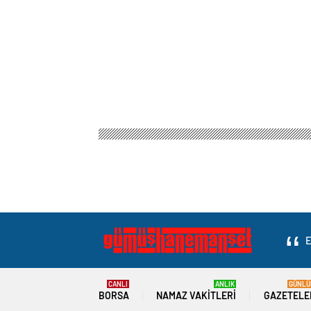
E
CANLI
ANLIK
GÜNLÜ
BORSA
NAMAZ VAKITLERI
GAZETELE