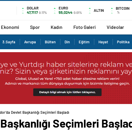
DOLAR
EURO
BITCOIN
ALTIN
47,7117
55,0244
%
0.17%
0.01%
Ekonomi
Spor
Kadın
Foto Galeri
Videolar
3.Sayfa
Avrupa
Bülten
Din
Eğitim
Hayat
Politika
or’da Devlet Başkanlığı Seçimleri Başladı
Başkanlığı Seçimleri Başla