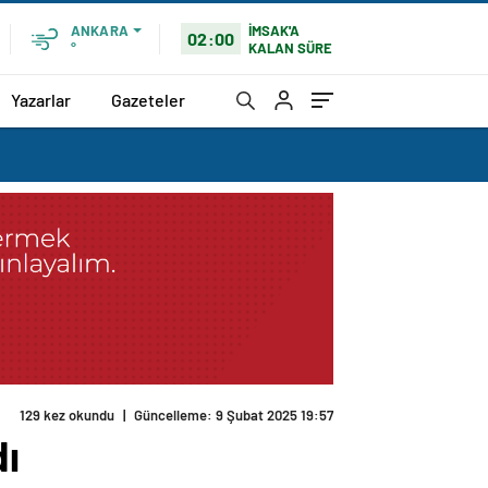
İMSAK'A
ANKARA
02:00
KALAN SÜRE
°
Yazarlar
Gazeteler
129 kez okundu
|
Güncelleme: 9 Şubat 2025 19:57
dı