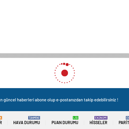
n güncel haberleri abone olup e-postanızdan takip edebilirsiniz !
K
TAHMİNİ
LİG
EKONOMİ
E
R
HAVA DURUMU
PUAN DURUMU
HISSELER
PARI