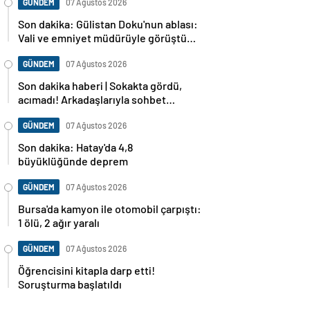
GÜNDEM
07 Ağustos 2026
Son dakika: Gülistan Doku'nun ablası:
Vali ve emniyet müdürüyle görüştüm,
dosya baştan sona incelenecek
GÜNDEM
07 Ağustos 2026
Son dakika haberi | Sokakta gördü,
acımadı! Arkadaşlarıyla sohbet
ederken cinayete kurban gitti!
GÜNDEM
07 Ağustos 2026
Son dakika: Hatay'da 4,8
büyüklüğünde deprem
GÜNDEM
07 Ağustos 2026
Bursa'da kamyon ile otomobil çarpıştı:
1 ölü, 2 ağır yaralı
GÜNDEM
07 Ağustos 2026
Öğrencisini kitapla darp etti!
Soruşturma başlatıldı