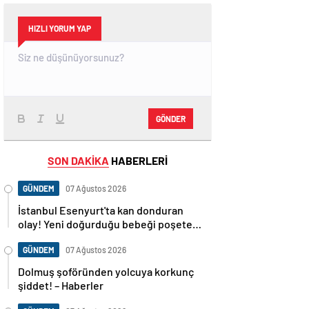
HIZLI YORUM YAP
GÖNDER
SON DAKİKA
HABERLERİ
GÜNDEM
07 Ağustos 2026
İstanbul Esenyurt'ta kan donduran
olay! Yeni doğurduğu bebeği poşete
koyup sokağa attı! – Güncel Gündem
haberleri
GÜNDEM
07 Ağustos 2026
Dolmuş şoföründen yolcuya korkunç
şiddet! – Haberler