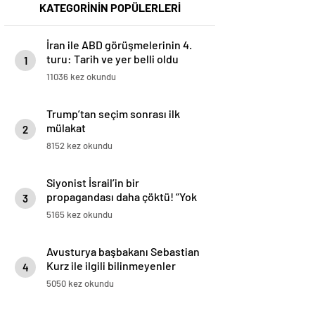
KATEGORİNİN POPÜLERLERİ
İran ile ABD görüşmelerinin 4.
turu: Tarih ve yer belli oldu
1
11036 kez okundu
Trump’tan seçim sonrası ilk
mülakat
2
8152 kez okundu
Siyonist İsrail’in bir
propagandası daha çöktü! “Yok
3
ettik” demişlerdi
5165 kez okundu
Avusturya başbakanı Sebastian
Kurz ile ilgili bilinmeyenler
4
5050 kez okundu