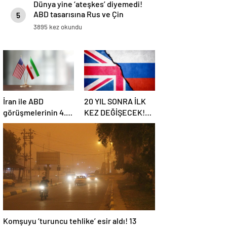
Dünya yine ‘ateşkes’ diyemedi!
ABD tasarısına Rus ve Çin
5
vetosu
3895 kez okundu
İran ile ABD
20 YIL SONRA İLK
görüşmelerinin 4.
KEZ DEĞİŞECEK!
turu: Tarih ve yer
Rusya ile olası
belli oldu
savaş…
İngiltere’nin gizli
planı güncelleniyor!
Komşuyu ‘turuncu tehlike’ esir aldı! 13