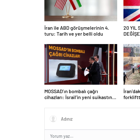
İran ile ABD görüşmelerinin 4.
20 YIL
turu: Tarih ve yer belli oldu
DEĞİŞEC
savaş… İ
güncell
MOSSAD’ın bombalı çağrı
İran’da
cihazları: İsrail’in yeni suikastını
forklif
MİT önledi
olmuş