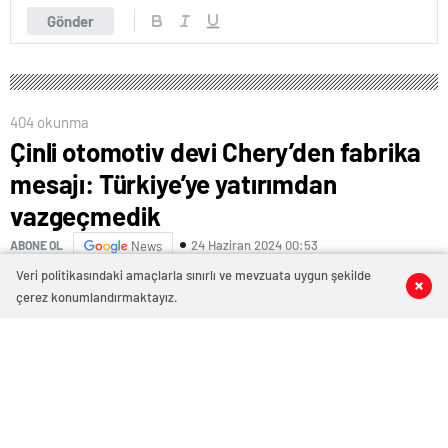
Gönder
404 okunma
Çinli otomotiv devi Chery’den fabrika
mesajı: Türkiye’ye yatırımdan
vazgeçmedik
24 Haziran 2024 00:53
ABONE OL
News
Veri politikasındaki amaçlarla sınırlı ve mevzuata uygun şekilde
0
0
0
0
çerez konumlandırmaktayız.