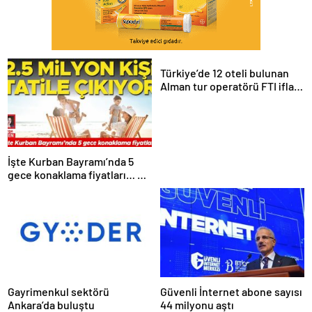
Türkiye’de 12 oteli bulunan
Alman tur operatörü FTI iflas
etti: Turizmde iflas krizi
İşte Kurban Bayramı’nda 5
gece konaklama fiyatları… 2.5
Milyon kişi tatile çıkıyor
Gayrimenkul sektörü
Güvenli İnternet abone sayısı
Ankara’da buluştu
44 milyonu aştı