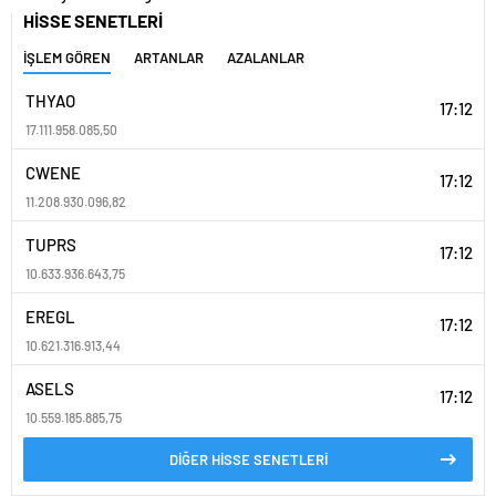
müteahhit bulma rehberi
HİSSE SENETLERİ
İŞLEM GÖREN
ARTANLAR
AZALANLAR
THYAO
17:12
17.111.958.085,50
CWENE
17:12
11.208.930.096,82
TUPRS
17:12
10.633.936.643,75
EREGL
17:12
10.621.316.913,44
ASELS
17:12
10.559.185.885,75
DİĞER HİSSE SENETLERİ