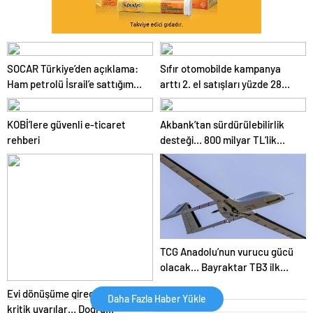
SOCAR Türkiye’den açıklama:
Sıfır otomobilde kampanya
Ham petrolü İsrail’e sattığımız
arttı 2. el satışları yüzde 28
yönündeki ithamlar asılsızdır
daraldı… İkinci el pazarına
‘kampanya’ freni
KOBİ’lere güvenli e-ticaret
Akbank’tan sürdürülebilirlik
rehberi
desteği… 800 milyar TL’lik
finansman sunacak
TCG Anadolu’nun vurucu gücü
olacak… Bayraktar TB3 ilk
rampa kalkış testini başarıyla
Evi dönüşüme girecekler için
tamamladı
Daha Fazla Haber Yükle
kritik uyarılar… Doğru