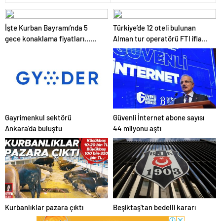
İşte Kurban Bayramı’nda 5
Türkiye’de 12 oteli bulunan
gece konaklama fiyatları…
Alman tur operatörü FTI iflas
2.5 Milyon kişi tatile çıkıyor
etti: Turizmde iflas krizi
Gayrimenkul sektörü
Güvenli İnternet abone sayısı
Ankara’da buluştu
44 milyonu aştı
Kurbanlıklar pazara çıktı
Beşiktaş’tan bedelli kararı