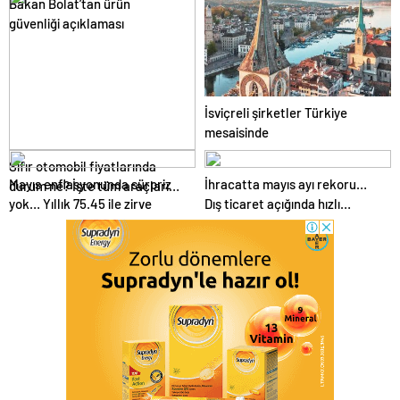
Bakan Bolat’tan ürün
güvenliği açıklaması
İsviçreli şirketler Türkiye
mesaisinde
Sıfır otomobil fiyatlarında
Mayıs enflasyonunda sürpriz
İhracatta mayıs ayı rekoru…
durum ne? İşte tüm araçların
yok… Yıllık 75.45 ile zirve
Dış ticaret açığında hızlı
fiyat listesi
gerileme