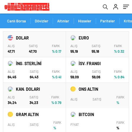
Canlı Borsa
Dövizler
Altınlar
Hisseler
Pariteler
Krit
DOLAR
EURO
ALIŞ
SATIŞ
FARK
ALIŞ
SATIŞ
FARK
47,71
47,70
% 0.17
55,19
55,18
% 0.32
İNG. STERLİNİ
İSV. FRANGI
ALIŞ
SATIŞ
FARK
ALIŞ
SATIŞ
FARK
64,45
64,43
% 0.41
59,09
59,06
% 0.84
KAN. DOLARI
ONS ALTIN
ALIŞ
SATIŞ
FARK
FARK
ALIŞ
SATIŞ
34,24
34,23
% 0.79
%
GRAM ALTIN
BITCOIN
FARK
FARK
ALIŞ
SATIŞ
FİYAT
%
%