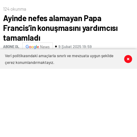
124 okunma
Ayinde nefes alamayan Papa
Francis’in konuşmasını yardımcısı
tamamladı
9 Şubat 2025 19:59
ABONE OL
News
Veri politikasındaki amaçlarla sınırlı ve mevzuata uygun şekilde
0
0
0
0
çerez konumlandırmaktayız.
Katolik aleminin her 25 yılda bir kutladığı geleneksel