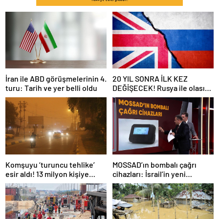
İran ile ABD görüşmelerinin 4.
20 YIL SONRA İLK KEZ
turu: Tarih ve yer belli oldu
DEĞİŞECEK! Rusya ile olası
savaş… İngiltere’nin gizli
planı güncelleniyor!
Komşuyu ‘turuncu tehlike’
MOSSAD’ın bombalı çağrı
esir aldı! 13 milyon kişiye
cihazları: İsrail’in yeni
“evde kalın” uyarısı…
suikastını MİT önledi