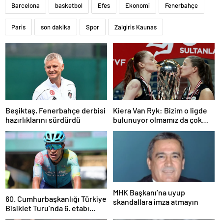
Barcelona
basketbol
Efes
Ekonomi
Fenerbahçe
Paris
son dakika
Spor
Zalgiris Kaunas
Beşiktaş, Fenerbahçe derbisi
Kiera Van Ryk: Bizim o ligde
hazırlıklarını sürdürdü
bulunuyor olmamız da çok
büyük bir başarı
MHK Başkanı’na uyup
60. Cumhurbaşkanlığı Türkiye
skandallara imza atmayın
Bisiklet Turu’nda 6. etabı
Harold Martin Lopez kazandı