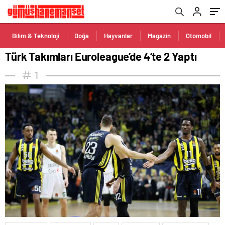
Bilim & Teknoloji
Doğa
Hayvanlar
Magazin
Otomobil
Türk Takımları Euroleague’de 4’te 2 Yaptı
1