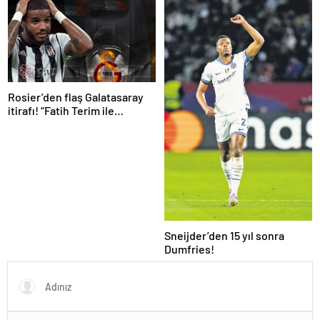
Rosier’den flaş Galatasaray
itirafı! “Fatih Terim ile
görüştüm ama…”
Sneijder’den 15 yıl sonra
Dumfries!