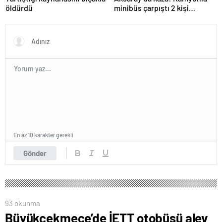
öldürdü
minibüs çarpıştı 2 kişi
yaralandı
En az 10 karakter gerekli
Gönder
93 okunma
Büyükçekmece’de İETT otobüsü alev