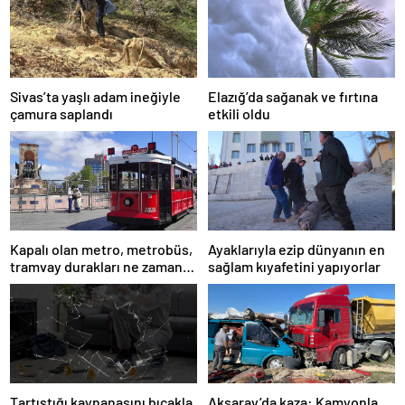
Sivas’ta yaşlı adam ineğiyle
Elazığ’da sağanak ve fırtına
çamura saplandı
etkili oldu
Kapalı olan metro, metrobüs,
Ayaklarıyla ezip dünyanın en
tramvay durakları ne zaman
sağlam kıyafetini yapıyorlar
açılacak 1 Mayıs?
Tartıştığı kaynanasını bıçakla
Aksaray’da kaza: Kamyonla