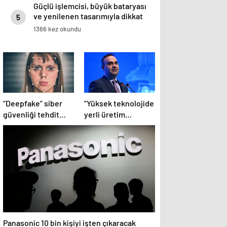
Güçlü işlemcisi, büyük bataryası
ve yenilenen tasarımıyla dikkat
5
çekiyor
1366 kez okundu
“Deepfake” siber
“Yüksek teknolojide
güvenliği tehdit
yerli üretim
ediyor
kapasitesi artacak”
Panasonic 10 bin kişiyi işten çıkaracak