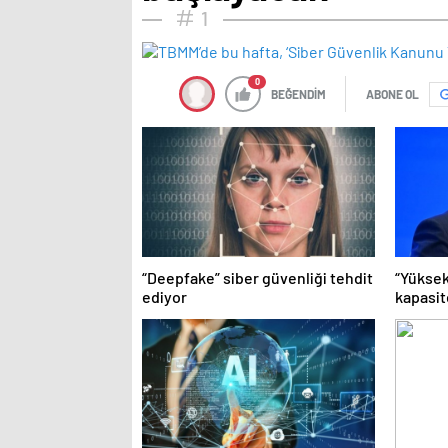
1
0
BEĞENDİM
ABONE OL
“Deepfake” siber güvenliği tehdit
“Yüksek
ediyor
kapasit