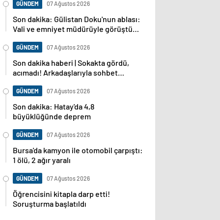
GÜNDEM
07 Ağustos 2026
Son dakika: Gülistan Doku'nun ablası:
Vali ve emniyet müdürüyle görüştüm,
dosya baştan sona incelenecek
GÜNDEM
07 Ağustos 2026
Son dakika haberi | Sokakta gördü,
acımadı! Arkadaşlarıyla sohbet
ederken cinayete kurban gitti!
GÜNDEM
07 Ağustos 2026
Son dakika: Hatay'da 4,8
büyüklüğünde deprem
GÜNDEM
07 Ağustos 2026
Bursa'da kamyon ile otomobil çarpıştı:
1 ölü, 2 ağır yaralı
GÜNDEM
07 Ağustos 2026
Öğrencisini kitapla darp etti!
Soruşturma başlatıldı