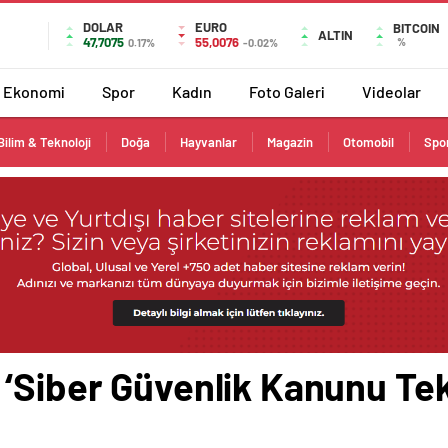
DOLAR
EURO
BITCOIN
ALTIN
47,7075
55,0076
%
0.17%
-0.02%
Ekonomi
Spor
Kadın
Foto Galeri
Videolar
Bilim & Teknoloji
Doğa
Hayvanlar
Magazin
Otomobil
Spo
‘Siber Güvenlik Kanunu Tekl