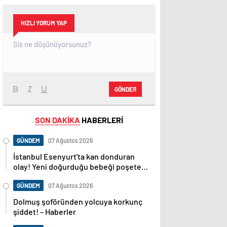
HIZLI YORUM YAP
GÖNDER
SON DAKİKA
HABERLERİ
GÜNDEM
07 Ağustos 2026
İstanbul Esenyurt'ta kan donduran
olay! Yeni doğurduğu bebeği poşete
koyup sokağa attı! – Güncel Gündem
haberleri
GÜNDEM
07 Ağustos 2026
Dolmuş şoföründen yolcuya korkunç
şiddet! – Haberler