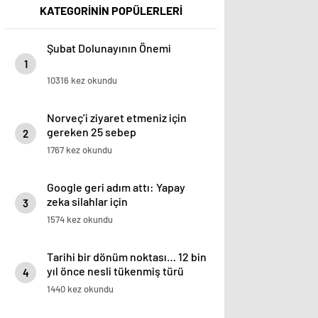
KATEGORİNİN POPÜLERLERİ
Şubat Dolunayının Önemi
1
10316 kez okundu
Norveç’i ziyaret etmeniz için
gereken 25 sebep
2
1767 kez okundu
Google geri adım attı: Yapay
zeka silahlar için
3
kullanılabilecek
1574 kez okundu
Tarihi bir dönüm noktası… 12 bin
yıl önce nesli tükenmiş türü
4
yeniden hayata döndürdüler!
1440 kez okundu