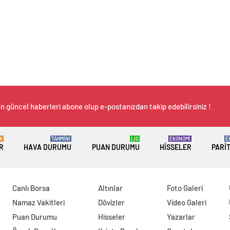
n güncel haberleri abone olup e-postanızdan takip edebilirsiniz !
K
TAHMİNİ
LİG
EKONOMİ
E
R
HAVA DURUMU
PUAN DURUMU
HISSELER
PARI
Canlı Borsa
Altınlar
Foto Galeri
Namaz Vakitleri
Dövizler
Video Galeri
Puan Durumu
Hisseler
Yazarlar