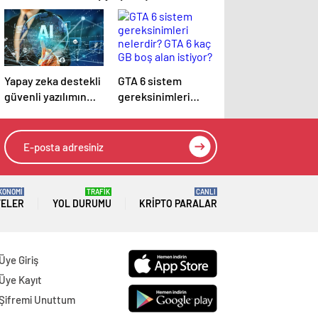
Yapay zeka destekli
GTA 6 sistem
güvenli yazılımın
gereksinimleri
geleceği Borsa
nelerdir? GTA 6 kaç
İstanbul’da
GB boş alan istiyor?
tartışılacak
KONOMİ
TRAFİK
CANLI
TELER
YOL DURUMU
KRIPTO PARALAR
Üye Giriş
Üye Kayıt
Şifremi Unuttum