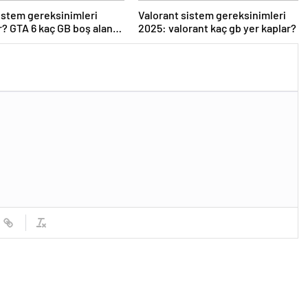
istem gereksinimleri
Valorant sistem gereksinimleri
r? GTA 6 kaç GB boş alan
2025: valorant kaç gb yer kaplar?
?