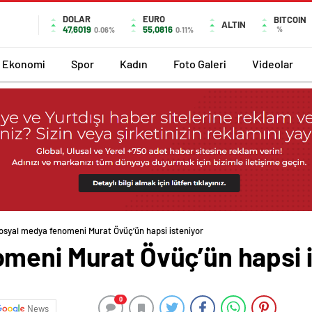
DOLAR
EURO
BITCOIN
ALTIN
47,6019
55,0816
%
0.06%
0.11%
Ekonomi
Spor
Kadın
Foto Galeri
Videolar
osyal medya fenomeni Murat Övüç’ün hapsi isteniyor
meni Murat Övüç’ün hapsi i
0
News