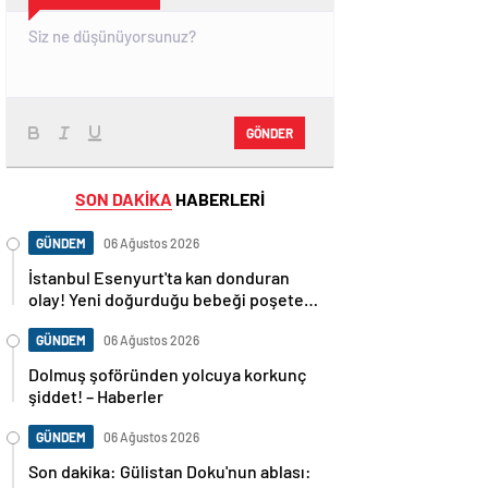
GÖNDER
SON DAKİKA
HABERLERİ
GÜNDEM
06 Ağustos 2026
İstanbul Esenyurt'ta kan donduran
olay! Yeni doğurduğu bebeği poşete
koyup sokağa attı! – Güncel Gündem
haberleri
GÜNDEM
06 Ağustos 2026
Dolmuş şoföründen yolcuya korkunç
şiddet! – Haberler
GÜNDEM
06 Ağustos 2026
Son dakika: Gülistan Doku'nun ablası: