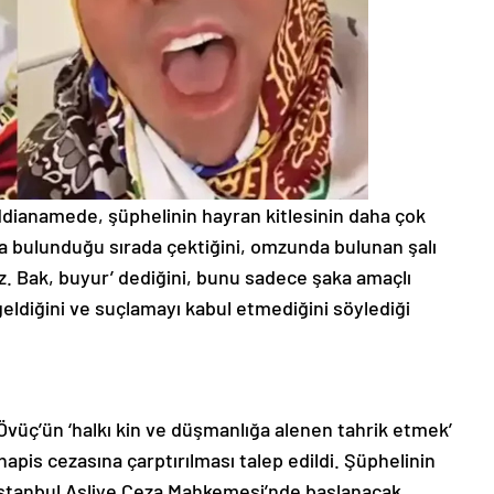
iddianamede, şüphelinin hayran kitlesinin daha çok
a bulunduğu sırada çektiğini, omzunda bulunan şalı
z. Bak, buyur’ dediğini, bunu sadece şaka amaçlı
 geldiğini ve suçlamayı kabul etmediğini söylediği
vüç’ün ‘halkı kin ve düşmanlığa alenen tahrik etmek’
hapis cezasına çarptırılması talep edildi. Şüphelinin
stanbul Asliye Ceza Mahkemesi’nde başlanacak.