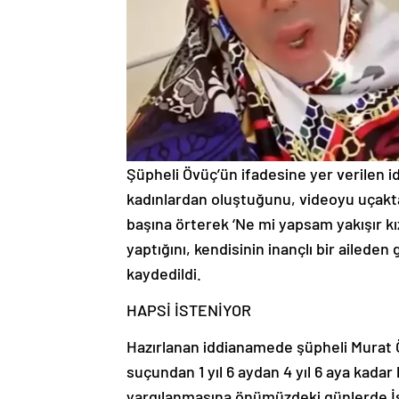
Şüpheli Övüç’ün ifadesine yer verilen 
kadınlardan oluştuğunu, videoyu uçakt
başına örterek ‘Ne mi yapsam yakışır kı
yaptığını, kendisinin inançlı bir aileden
kaydedildi.
HAPSİ İSTENİYOR
Hazırlanan iddianamede şüpheli Murat Ö
suçundan 1 yıl 6 aydan 4 yıl 6 aya kadar 
yargılanmasına önümüzdeki günlerde İ