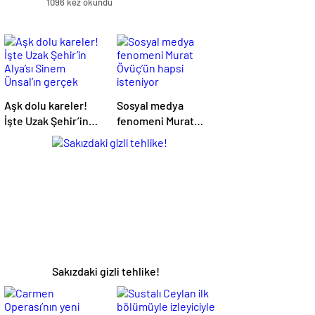
1096 kez okundu
Aşk dolu kareler!
Sosyal medya
İşte Uzak Şehir’in
fenomeni Murat
Alya’sı Sinem
Övüç’ün hapsi
Ünsal’ın gerçek
isteniyor
hayattaki sevgilisi
Sakızdaki gizli tehlike!