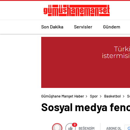
Son Dakika
Servisler
Gündem
Gümüşhane Manşet Haber
Spor
Basketbol
S
Sosyal medya feno
0
BEĞENDİM
ABONE OL