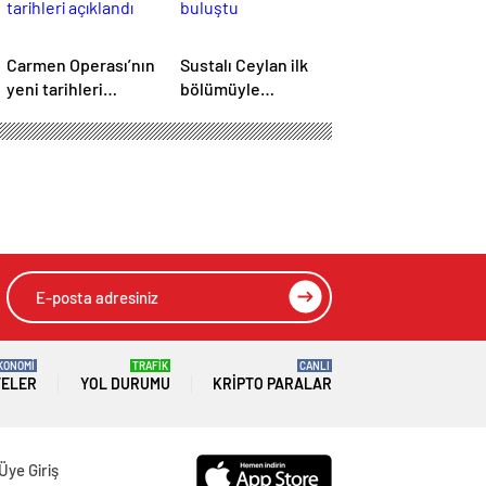
Carmen Operası’nın
Sustalı Ceylan ilk
yeni tarihleri
bölümüyle
açıklandı
izleyiciyle buluştu
KONOMİ
TRAFİK
CANLI
TELER
YOL DURUMU
KRIPTO PARALAR
Üye Giriş