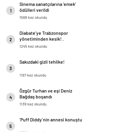
Sinema sanatçılarına ’emek’
ödülleri verildi
1
1588 kez okundu
Diabate’ye Trabzonspor
yönetiminden kesik! .
2
1245 kez okundu
Sakızdaki gizli tehlike!
3
1197 kez okundu
Özgür Turhan ve eşi Deniz
Bağdaş boşandı
4
1139 kez okundu
‘Puff Diddy’nin annesi konuştu
5