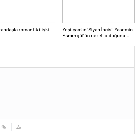
atandaşla romantik ilişki
Yeşilçam’ın ‘Siyah İncisi’ Yasemin
Esmergül’ün nereli olduğunu
biliyor musunuz? Duyunca çok
şaşıracaksınız!