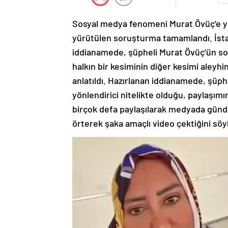
Sosyal medya fenomeni Murat Övüç’e yönel
yürütülen soruşturma tamamlandı. İsta
iddianamede, şüpheli Murat Övüç’ün sos
halkın bir kesiminin diğer kesimi aleyhi
anlatıldı. Hazırlanan iddianamede, şüph
yönlendirici nitelikte olduğu, paylaşımı
birçok defa paylaşılarak medyada günd
örterek şaka amaçlı video çektiğini söy