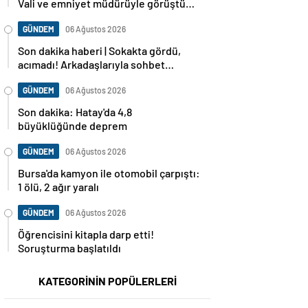
Vali ve emniyet müdürüyle görüştüm,
dosya baştan sona incelenecek
GÜNDEM
06 Ağustos 2026
Son dakika haberi | Sokakta gördü,
acımadı! Arkadaşlarıyla sohbet
ederken cinayete kurban gitti!
GÜNDEM
06 Ağustos 2026
Son dakika: Hatay'da 4,8
büyüklüğünde deprem
GÜNDEM
06 Ağustos 2026
Bursa'da kamyon ile otomobil çarpıştı:
1 ölü, 2 ağır yaralı
GÜNDEM
06 Ağustos 2026
Öğrencisini kitapla darp etti!
Soruşturma başlatıldı
KATEGORİNİN POPÜLERLERİ