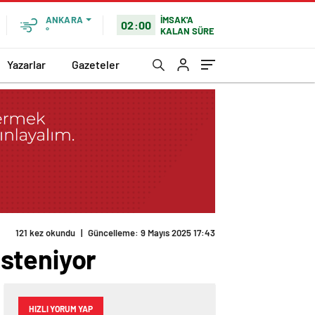
İMSAK'A
ANKARA
02:00
KALAN SÜRE
°
Yazarlar
Gazeteler
121 kez okundu
|
Güncelleme: 9 Mayıs 2025 17:43
steniyor
HIZLI YORUM YAP