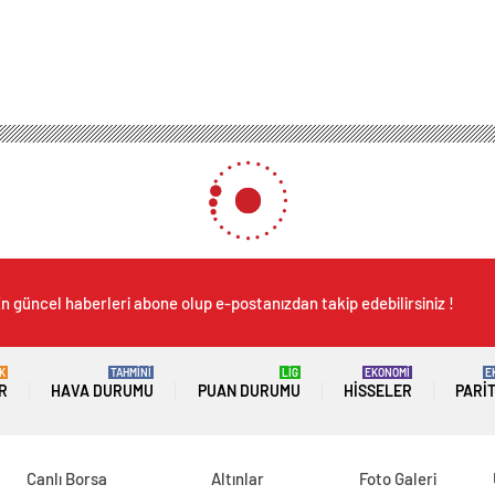
n güncel haberleri abone olup e-postanızdan takip edebilirsiniz !
K
TAHMİNİ
LİG
EKONOMİ
E
R
HAVA DURUMU
PUAN DURUMU
HISSELER
PARI
Canlı Borsa
Altınlar
Foto Galeri