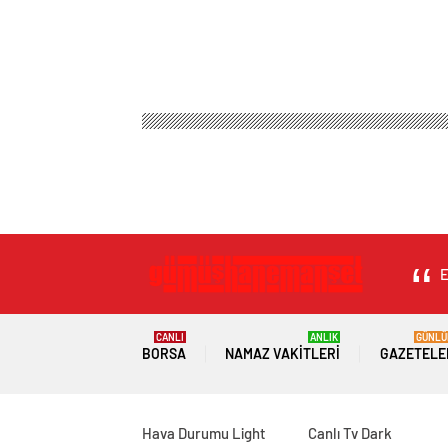
E
CANLI
ANLIK
GÜNLÜ
BORSA
NAMAZ VAKITLERI
GAZETELE
Hava Durumu Light
Canlı Tv Dark