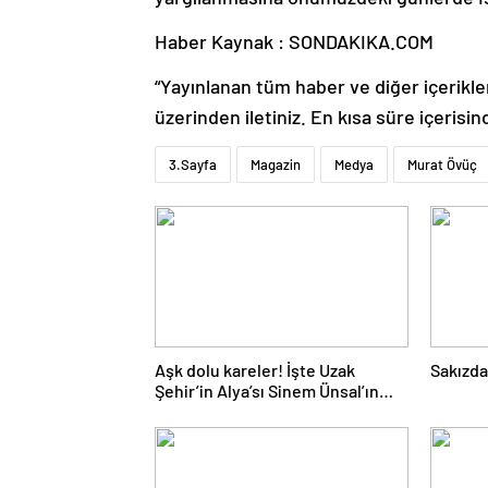
Haber Kaynak : SONDAKIKA.COM
“Yayınlanan tüm haber ve diğer içerikler i
üzerinden iletiniz. En kısa süre içerisin
3.Sayfa
Magazin
Medya
Murat Övüç
Aşk dolu kareler! İşte Uzak
Sakızdak
Şehir’in Alya’sı Sinem Ünsal’ın
gerçek hayattaki sevgilisi