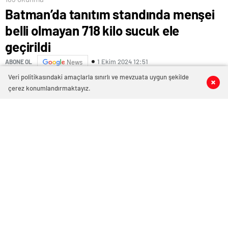
Batman’da tanıtım standında menşei
belli olmayan 718 kilo sucuk ele
geçirildi
1 Ekim 2024 12:51
ABONE OL
News
Veri politikasındaki amaçlarla sınırlı ve mevzuata uygun şekilde
0
0
0
0
çerez konumlandırmaktayız.
Batman Tarım ve Orman İl Müdürlüğü Gıda Denetim
Ekipleri, Alo 174 hattına gelen bir ihbar üzerine bir