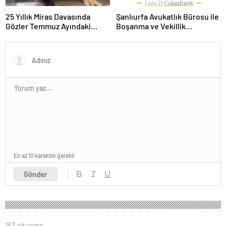
25 Yıllık Miras Davasında
Şanlıurfa Avukatlık Bürosu ile
Gözler Temmuz Ayındaki
Boşanma ve Vekillik
Karar Duruşmasına Çevrildi
Sürecinde Doğru Yol
En az 10 karakter gerekli
Gönder
163 okunma