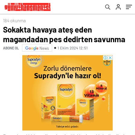
184 okunma
Sokakta havaya ateş eden
magandadan pes dedirten savunma
1 Ekim 2024 12:51
ABONE OL
News