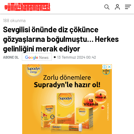
ediyor
188 okunma
Sevgilisi önünde diz çökünce
gözyaşlarına boğulmuştu… Herkes
gelinliğini merak ediyor
13 Temmuz 2024 00:42
ABONE OL
News