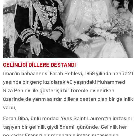
GELİNLİGİ DİLLERE DESTANDI
İman’ın babaannesi Farah Pehlevi, 1959 yılında henüz 21
yaşında bir genç kız olarak 40 yaşındaki Muhammed
Rıza Pehlevi ile gösterişli bir törenle evlenirken
üzerinde de yarım asırdır dillere destan olan bir gelinlik
vardı.
Farah Diba, ünlü modacı Yves Saint Laurent’ın imzasını
taşıyan bir gelinlik giydi önemli gününde. Gelinlik her
ne kadar Fransız bir modacının imzasını taşısa da