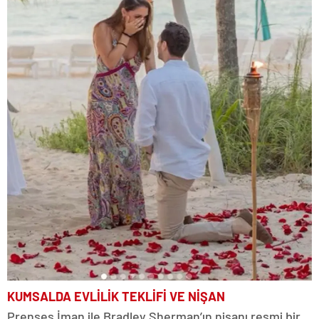
KUMSALDA EVLİLİK TEKLİFİ VE NİŞAN
Prenses İman ile Bradley Sherman’ın nişanı resmi bir