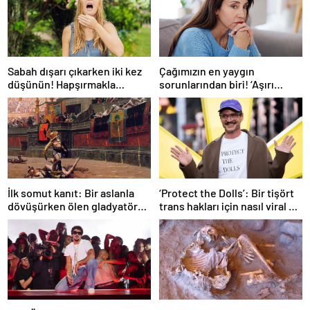
Sabah dışarı çıkarken iki kez
Çağımızın en yaygın
düşünün! Hapşırmakla
sorunlarından biri! ‘Aşırı
başlayıp astıma
düşünmeyle başa çıkmak
dönüşebiliyor
mümkün’
İlk somut kanıt: Bir aslanla
‘Protect the Dolls’: Bir tişört
dövüşürken ölen gladyatörün
trans hakları için nasıl viral bir
iskeleti bulundu
sembol haline geldi?