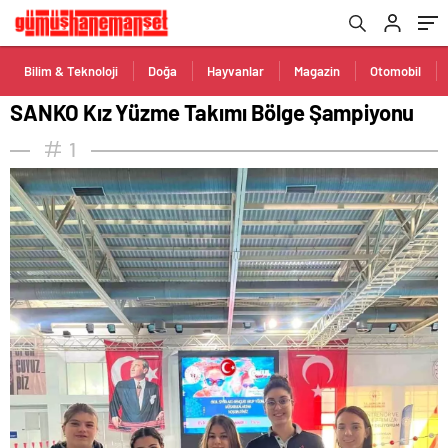
Bilim & Teknoloji
Doğa
Hayvanlar
Magazin
Otomobil
SANKO Kız Yüzme Takımı Bölge Şampiyonu
1