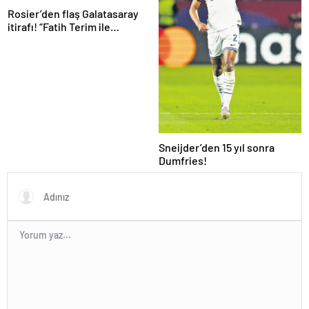
Rosier’den flaş Galatasaray
itirafı! “Fatih Terim ile
görüştüm ama…”
Sneijder’den 15 yıl sonra
Dumfries!