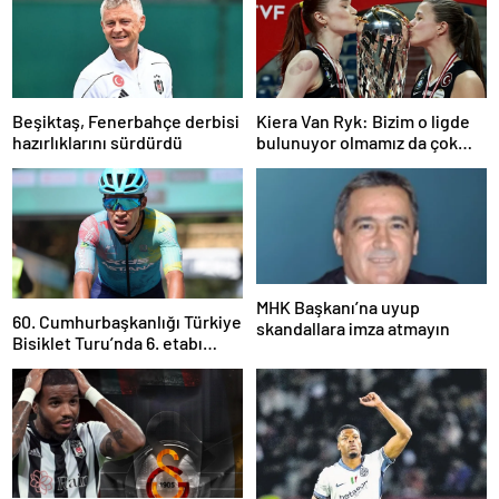
Beşiktaş, Fenerbahçe derbisi
Kiera Van Ryk: Bizim o ligde
hazırlıklarını sürdürdü
bulunuyor olmamız da çok
büyük bir başarı
MHK Başkanı’na uyup
60. Cumhurbaşkanlığı Türkiye
skandallara imza atmayın
Bisiklet Turu’nda 6. etabı
Harold Martin Lopez kazandı