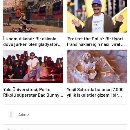
dönüşebiliyor
mümkün’
İlk somut kanıt: Bir aslanla
‘Protect the Dolls’: Bir tişört
dövüşürken ölen gladyatörün
trans hakları için nasıl viral bir
iskeleti bulundu
sembol haline geldi?
Yale Üniversitesi, Porto
Yeşil Sahra’da bulunan 7.000
Rikolu süperstar Bad Bunny
yıllık iskeletler gizemli bir
üzerine ders açıyor
insan soyunu ortaya çıkardı