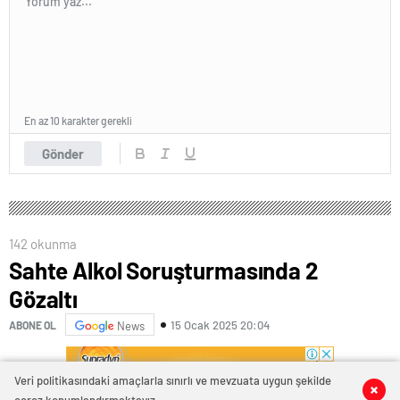
En az 10 karakter gerekli
Gönder
142 okunma
Sahte Alkol Soruşturmasında 2
Gözaltı
15 Ocak 2025 20:04
ABONE OL
News
Veri politikasındaki amaçlarla sınırlı ve mevzuata uygun şekilde
0
0
0
0