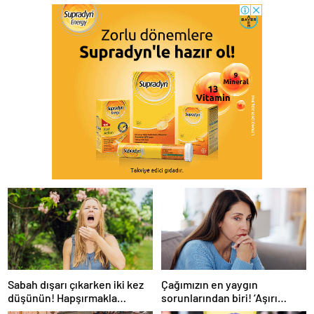
Sabah dışarı çıkarken iki kez
Çağımızın en yaygın
düşünün! Hapşırmakla
sorunlarından biri! ‘Aşırı
başlayıp astıma
düşünmeyle başa çıkmak