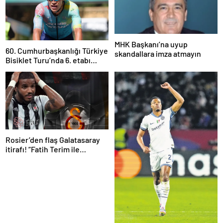
MHK Başkanı’na uyup
60. Cumhurbaşkanlığı Türkiye
skandallara imza atmayın
Bisiklet Turu’nda 6. etabı
Harold Martin Lopez kazandı
Rosier’den flaş Galatasaray
itirafı! “Fatih Terim ile
görüştüm ama…”