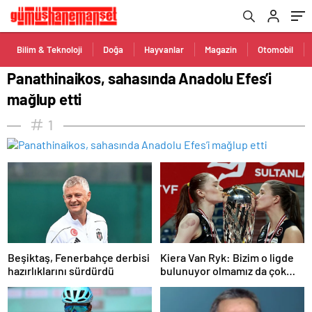
Bilim & Teknoloji
Doğa
Hayvanlar
Magazin
Otomobil
Panathinaikos, sahasında Anadolu Efes’i
mağlup etti
1
Beşiktaş, Fenerbahçe derbisi
Kiera Van Ryk: Bizim o ligde
hazırlıklarını sürdürdü
bulunuyor olmamız da çok
büyük bir başarı