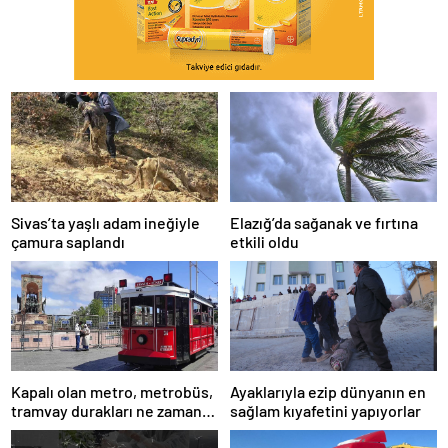
Sivas’ta yaşlı adam ineğiyle
Elazığ’da sağanak ve fırtına
çamura saplandı
etkili oldu
Kapalı olan metro, metrobüs,
Ayaklarıyla ezip dünyanın en
tramvay durakları ne zaman
sağlam kıyafetini yapıyorlar
açılacak 1 Mayıs?