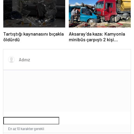
Tartıştığı kaynanasını bıçakla
Aksaray’da kaza: Kamyonla
öldürdü
minibüs çarpıştı 2 kişi
yaralandı
En az 10 karakter gerekli