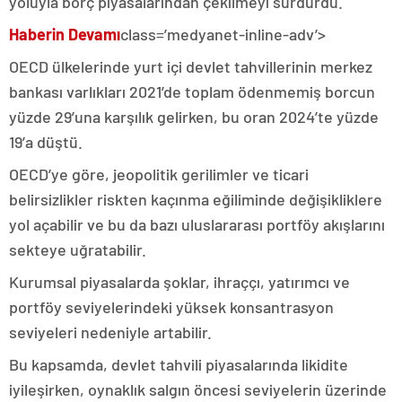
yoluyla borç piyasalarından çekilmeyi sürdürdü.
Haberin Devamı
class=’medyanet-inline-adv’>
OECD ülkelerinde yurt içi devlet tahvillerinin merkez
bankası varlıkları 2021’de toplam ödenmemiş borcun
yüzde 29’una karşılık gelirken, bu oran 2024’te yüzde
19’a düştü.
OECD’ye göre, jeopolitik gerilimler ve ticari
belirsizlikler riskten kaçınma eğiliminde değişikliklere
yol açabilir ve bu da bazı uluslararası portföy akışlarını
sekteye uğratabilir.
Kurumsal piyasalarda şoklar, ihraççı, yatırımcı ve
portföy seviyelerindeki yüksek konsantrasyon
seviyeleri nedeniyle artabilir.
Bu kapsamda, devlet tahvili piyasalarında likidite
iyileşirken, oynaklık salgın öncesi seviyelerin üzerinde