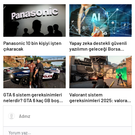
Panasonic 10 bin kişiyi işten
Yapay zeka destekli güvenli
çıkaracak
yazılımın geleceği Borsa
İstanbul’da tartışılacak
GTA 6 sistem gereksinimleri
Valorant sistem
nelerdir? GTA 6 kaç GB boş
gereksinimleri 2025: valorant
alan istiyor?
kaç gb yer kaplar?