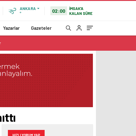
İMSAK'A
ANKARA
02:00
KALAN SÜRE
°
Yazarlar
Gazeteler
r
ıttı
HIZLI YORUM YAP