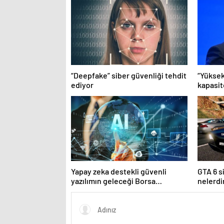
“Deepfake” siber güvenliği tehdit
“Yüksek
ediyor
kapasit
Yapay zeka destekli güvenli
GTA 6 s
yazılımın geleceği Borsa
nelerdi
İstanbul’da tartışılacak
istiyor