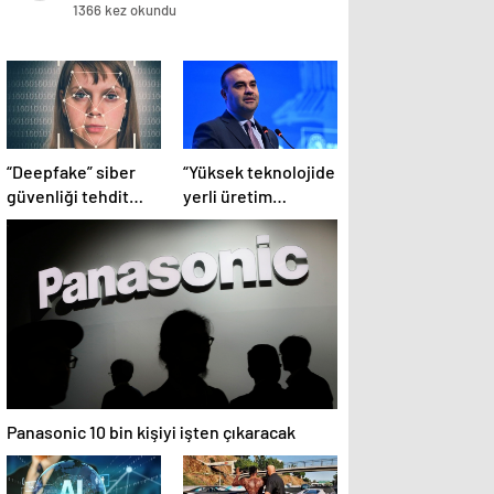
çekiyor
1366 kez okundu
“Deepfake” siber
“Yüksek teknolojide
güvenliği tehdit
yerli üretim
ediyor
kapasitesi artacak”
Panasonic 10 bin kişiyi işten çıkaracak