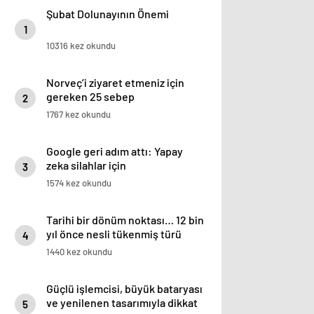
Şubat Dolunayının Önemi
1
10316 kez okundu
Norveç’i ziyaret etmeniz için
gereken 25 sebep
2
1767 kez okundu
Google geri adım attı: Yapay
zeka silahlar için
3
kullanılabilecek
1574 kez okundu
Tarihi bir dönüm noktası… 12 bin
yıl önce nesli tükenmiş türü
4
yeniden hayata döndürdüler!
1440 kez okundu
Güçlü işlemcisi, büyük bataryası
ve yenilenen tasarımıyla dikkat
5