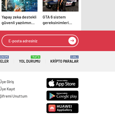
Yapay zeka destekli
GTA 6 sistem
güvenli yazılımın
gereksinimleri
geleceği Borsa
nelerdir? GTA 6 kaç
İstanbul’da
GB boş alan istiyor?
tartışılacak
KONOMİ
TRAFİK
CANLI
TELER
YOL DURUMU
KRIPTO PARALAR
Üye Giriş
Üye Kayıt
Şifremi Unuttum