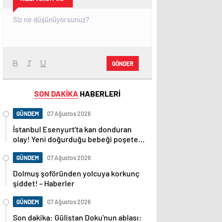
GÖNDER
SON DAKİKA
HABERLERİ
GÜNDEM
07 Ağustos 2026
İstanbul Esenyurt'ta kan donduran
olay! Yeni doğurduğu bebeği poşete
koyup sokağa attı! – Güncel Gündem
haberleri
GÜNDEM
07 Ağustos 2026
Dolmuş şoföründen yolcuya korkunç
şiddet! – Haberler
GÜNDEM
07 Ağustos 2026
Son dakika: Gülistan Doku'nun ablası: