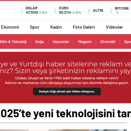
DOLAR
EURO
BITCOIN
ALTIN
47,7039
55,2114
%
0.15%
0.33%
Ekonomi
Spor
Kadın
Foto Galeri
Videolar
Bilim & Teknoloji
Doğa
Hayvanlar
Magazin
Otomobil
Spo
25’te yeni teknolojisini tan