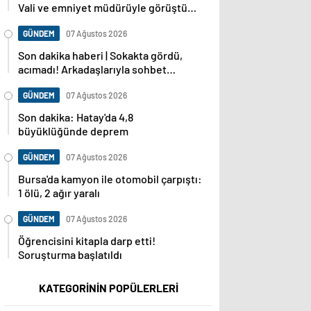
Vali ve emniyet müdürüyle görüştüm,
dosya baştan sona incelenecek
GÜNDEM
07 Ağustos 2026
Son dakika haberi | Sokakta gördü,
acımadı! Arkadaşlarıyla sohbet
ederken cinayete kurban gitti!
GÜNDEM
07 Ağustos 2026
Son dakika: Hatay'da 4,8
büyüklüğünde deprem
GÜNDEM
07 Ağustos 2026
Bursa'da kamyon ile otomobil çarpıştı:
1 ölü, 2 ağır yaralı
GÜNDEM
07 Ağustos 2026
Öğrencisini kitapla darp etti!
Soruşturma başlatıldı
KATEGORİNİN POPÜLERLERİ