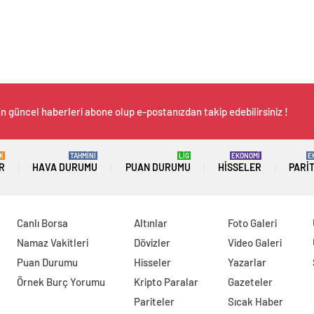
n güncel haberleri abone olup e-postanızdan takip edebilirsiniz !
K
TAHMİNİ
LİG
EKONOMİ
E
R
HAVA DURUMU
PUAN DURUMU
HISSELER
PARI
Canlı Borsa
Altınlar
Foto Galeri
Namaz Vakitleri
Dövizler
Video Galeri
Puan Durumu
Hisseler
Yazarlar
Örnek Burç Yorumu
Kripto Paralar
Gazeteler
Pariteler
Sıcak Haber