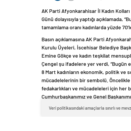
AK Parti Afyonkarahisar İl Kadın Kollar
Günü dolayısıyla yaptığı açıklamada, “B
tamamlama oranı kadınlarda yüzde 70’le
Basın açıklamasına AK Parti Afyonkarahi
Kurulu Üyeleri, İscehisar Belediye Başk
Emine Gökçe ve kadın teşkilat mensupla
Çengel şu ifadelere yer verdi, “Bugün 
8 Mart kadınların ekonomik, politik ve s
mücadelelerinin bir sembolü. Öncelikle 
fedakarlıkları ve mücadeleleri için her
Cumhurbaşkanımız ve Genel Başkanımız
ilk gününden bugüne kadın hakları kon
Veri politikasındaki amaçlarla sınırlı ve m
‘ŞÖNİM, Kadın Konuk Evi, KADES, Elektr
geçirerek kadına karşı şiddete önlemeye 