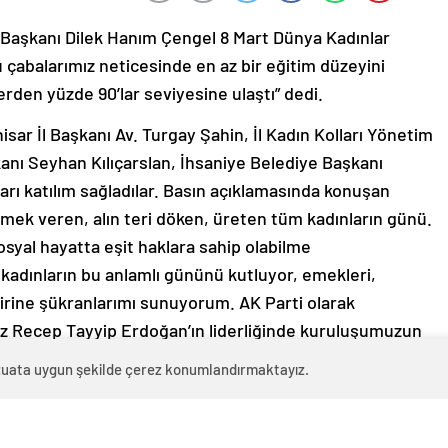
ı Başkanı Dilek Hanım Çengel 8 Mart Dünya Kadınlar
u çabalarımız neticesinde en az bir eğitim düzeyini
rden yüzde 90’lar seviyesine ulaştı” dedi.
sar İl Başkanı Av. Turgay Şahin, İl Kadın Kolları Yönetim
anı Seyhan Kılıçarslan, İhsaniye Belediye Başkanı
rı katılım sağladılar. Basın açıklamasında konuşan
emek veren, alın teri döken, üreten tüm kadınların günü.
osyal hayatta eşit haklara sahip olabilme
kadınların bu anlamlı gününü kutluyor, emekleri,
 birine şükranlarımı sunuyorum. AK Parti olarak
 Recep Tayyip Erdoğan’ın liderliğinde kuruluşumuzun
usunda pek çok düzenlemeyi hayata geçirdik.
evzuata uygun şekilde çerez konumlandırmaktayız.
onik Kelepçe, ALO 183’ gibi uygulamaları hayata
yönelik önemli adımlar atıldı. Aile içi şiddeti şikayete