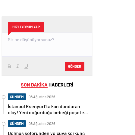
HIZLI YORUM YAP
GÖNDER
SON DAKİKA
HABERLERİ
GÜNDEM
08 Ağustos 2026
İstanbul Esenyurt'ta kan donduran
olay! Yeni doğurduğu bebeği poşete
koyup sokağa attı! – Güncel Gündem
haberleri
GÜNDEM
08 Ağustos 2026
Dolmuş şoföründen yolcuya korkunç