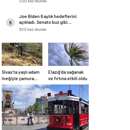
3722 kez okundu
Gazete’de
Joe Biden 6 aylık hedeflerini
açıkladı. Senato buz gibi…
5
3212 kez okundu
Sivas’ta yaşlı adam
Elazığ’da sağanak
ineğiyle çamura
ve fırtına etkili oldu
saplandı