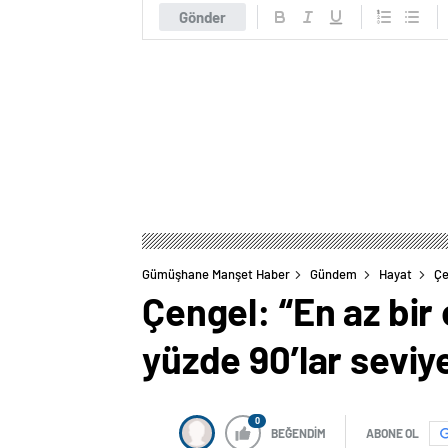
Gönder
Gümüşhane Manşet Haber
Gündem
Hayat
Çe
Çengel: “En az bir
yüzde 90’lar seviye
0
BEĞENDİM
ABONE OL