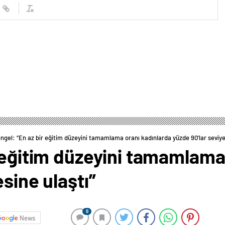
ngel: “En az bir eğitim düzeyini tamamlama oranı kadınlarda yüzde 90’lar seviye
 eğitim düzeyini tamamlama
sine ulaştı”
0
News