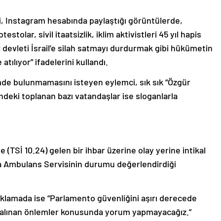
işi, Instagram hesabında paylaştığı görüntülerde,
stolar, sivil itaatsizlik, iklim aktivistleri 45 yıl hapis
rör devleti İsrail’e silah satmayı durdurmak gibi hükümetin
tılıyor” ifadelerini kullandı.
şimde bulunmamasını isteyen eylemci, sık sık “Özgür
ündeki toplanan bazı vatandaşlar ise sloganlarla
 (TSİ 10.24) gelen bir ihbar üzerine olay yerine intikal
dra Ambulans Servisinin durumu değerlendirdiği
klamada ise “Parlamento güvenliğini aşırı derecede
de alınan önlemler konusunda yorum yapmayacağız.”