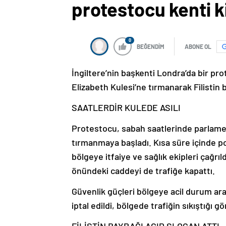
protestocu kenti ki
0
BEĞENDİM
ABONE OL
İngiltere’nin başkenti Londra’da bir pr
Elizabeth Kulesi’ne tırmanarak Filistin b
SAATLERDİR KULEDE ASILI
Protestocu, sabah saatlerinde parlame
tırmanmaya başladı. Kısa süre içinde po
bölgeye itfaiye ve sağlık ekipleri çağr
önündeki caddeyi de trafiğe kapattı.
Güvenlik güçleri bölgeye acil durum ara
iptal edildi, bölgede trafiğin sıkıştığı g