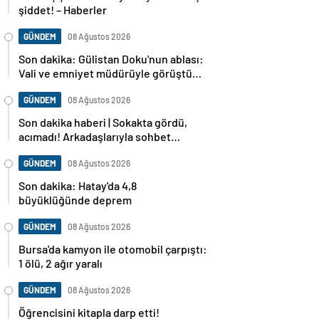
şiddet! – Haberler
GÜNDEM
08 Ağustos 2026
Son dakika: Gülistan Doku'nun ablası:
Vali ve emniyet müdürüyle görüştüm,
dosya baştan sona incelenecek
GÜNDEM
08 Ağustos 2026
Son dakika haberi | Sokakta gördü,
acımadı! Arkadaşlarıyla sohbet
ederken cinayete kurban gitti!
GÜNDEM
08 Ağustos 2026
Son dakika: Hatay'da 4,8
büyüklüğünde deprem
GÜNDEM
08 Ağustos 2026
Bursa'da kamyon ile otomobil çarpıştı:
1 ölü, 2 ağır yaralı
GÜNDEM
08 Ağustos 2026
Öğrencisini kitapla darp etti!