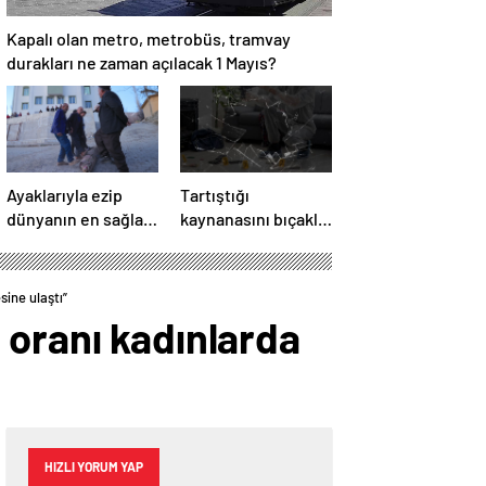
Kapalı olan metro, metrobüs, tramvay
durakları ne zaman açılacak 1 Mayıs?
Ayaklarıyla ezip
Tartıştığı
dünyanın en sağlam
kaynanasını bıçakla
kıyafetini yapıyorlar
öldürdü
sine ulaştı”
 oranı kadınlarda
HIZLI YORUM YAP