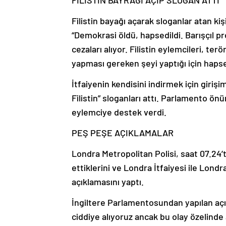
FİLİSTİN BAYRAĞI AÇIP SLOGAN ATTI
Filistin bayağı açarak sloganlar atan k
“Demokrasi öldü, hapsedildi. Barışçıl prote
cezaları alıyor. Filistin eylemcileri, te
yapması gereken şeyi yaptığı için hapse a
İtfaiyenin kendisini indirmek için giri
Filistin” sloganları attı. Parlamento ön
eylemciye destek verdi.
PEŞ PEŞE AÇIKLAMALAR
Londra Metropolitan Polisi, saat 07.24’te
ettiklerini ve Londra İtfaiyesi ile Lon
açıklamasını yaptı.
İngiltere Parlamentosundan yapılan açı
ciddiye alıyoruz ancak bu olay özelin