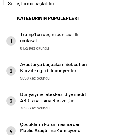
Soruşturma başlatıldı
KATEGORİNİN POPÜLERLERİ
Trump’tan seçim sonrası ilk
mülakat
1
8152 kez okundu
Avusturya başbakanı Sebastian
Kurz ile ilgili bilinmeyenler
2
5050 kez okundu
Dünya yine ‘ateşkes’ diyemedi!
ABD tasarısına Rus ve Çin
3
vetosu
3895 kez okundu
Çocukların korunmasına dair
Meclis Araştırma Komisyonu
4
kurulması kararı Resmi