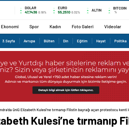
DOLAR
EURO
BITCOIN
ALTIN
47,7436
55,2510
%
0.18%
0.32%
Ekonomi
Spor
Kadın
Foto Galeri
Videolar
3.Sayfa
Avrupa
Bülten
Din
Eğitim
Hayat
Politika
ndra’da ünlü Elizabeth Kulesi’ne tırmanıp Filistin bayrağı açan protestocu kenti ki
zabeth Kulesi’ne tırmanıp Fi