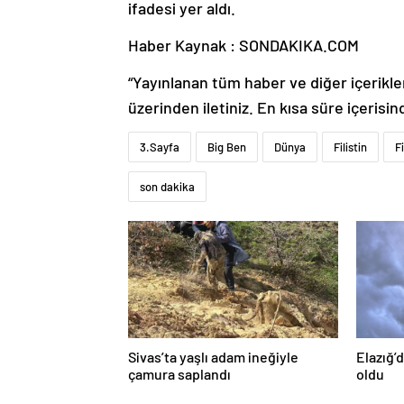
ifadesi yer aldı.
Haber Kaynak : SONDAKIKA.COM
“Yayınlanan tüm haber ve diğer içerikler i
üzerinden iletiniz. En kısa süre içerisin
3.Sayfa
Big Ben
Dünya
Filistin
F
son dakika
Sivas’ta yaşlı adam ineğiyle
Elazığ’d
çamura saplandı
oldu