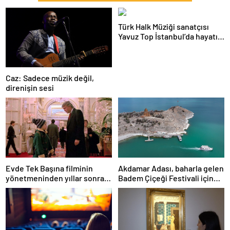
Türk Halk Müziği sanatçısı
Yavuz Top İstanbul’da hayatını
kaybetti
Caz: Sadece müzik değil,
direnişin sesi
Evde Tek Başına filminin
Akdamar Adası, baharla gelen
yönetmeninden yıllar sonra
Badem Çiçeği Festivali için
gelen itiraf: Keşke Trump’ın
hazırlanıyor
sahnesini çıkarsaydım