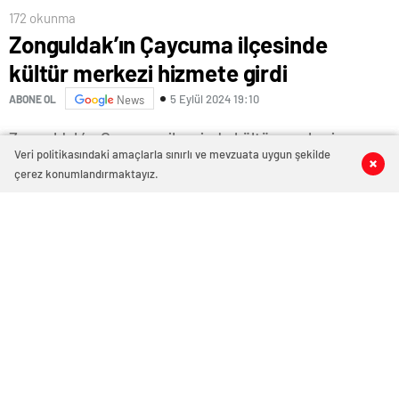
172 okunma
Zonguldak’ın Çaycuma ilçesinde
kültür merkezi hizmete girdi
5 Eylül 2024 19:10
ABONE OL
News
Veri politikasındaki amaçlarla sınırlı ve mevzuata uygun şekilde
0
0
0
0
çerez konumlandırmaktayız.
Zonguldak’ın Çaycuma ilçesinde kültür merkezi
hizmete girdi.