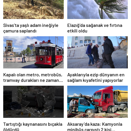
Sivas’ta yaşlı adam ineğiyle
Elazığ’da sağanak ve fırtına
çamura saplandı
etkili oldu
Kapalı olan metro, metrobüs,
Ayaklarıyla ezip dünyanın en
tramvay durakları ne zaman
sağlam kıyafetini yapıyorlar
açılacak 1 Mayıs?
Tartıştığı kaynanasını bıçakla
Aksaray’da kaza: Kamyonla
öldürdü
minibüs çarpıştı 2 kişi