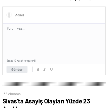
yaralandı
En az 10 karakter gerekli
Gönder
136 okunma
Sivas’ta Asayiş Olayları Yüzde 23