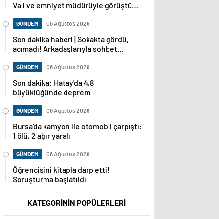
Vali ve emniyet müdürüyle görüştüm,
dosya baştan sona incelenecek
GÜNDEM
06 Ağustos 2026
Son dakika haberi | Sokakta gördü,
acımadı! Arkadaşlarıyla sohbet
ederken cinayete kurban gitti!
GÜNDEM
06 Ağustos 2026
Son dakika: Hatay'da 4,8
büyüklüğünde deprem
GÜNDEM
06 Ağustos 2026
Bursa'da kamyon ile otomobil çarpıştı:
1 ölü, 2 ağır yaralı
GÜNDEM
06 Ağustos 2026
Öğrencisini kitapla darp etti!
Soruşturma başlatıldı
KATEGORİNİN POPÜLERLERİ