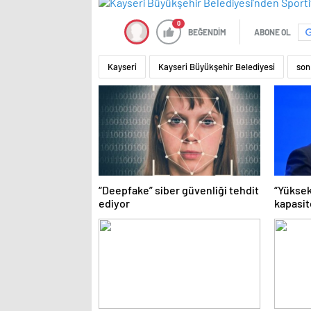
0
BEĞENDİM
ABONE OL
Kayseri
Kayseri Büyükşehir Belediyesi
son
“Deepfake” siber güvenliği tehdit
“Yüksek
ediyor
kapasit