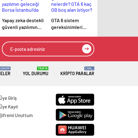
Yapay zeka destekli
GTA 6 sistem
güvenli yazılımın
gereksinimleri
geleceği Borsa
nelerdir? GTA 6 kaç
İstanbul’da
GB boş alan istiyor?
tartışılacak
KONOMİ
TRAFİK
CANLI
TELER
YOL DURUMU
KRIPTO PARALAR
Üye Giriş
Üye Kayıt
Şifremi Unuttum