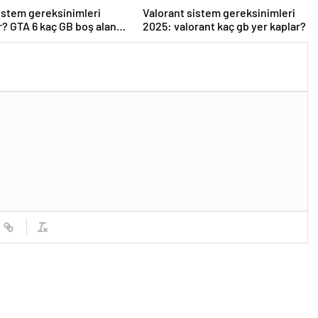
istem gereksinimleri
Valorant sistem gereksinimleri
r? GTA 6 kaç GB boş alan
2025: valorant kaç gb yer kaplar?
?