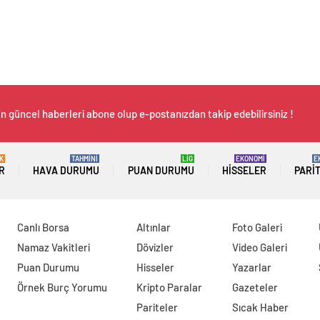
n güncel haberleri abone olup e-postanızdan takip edebilirsiniz !
K
TAHMİNİ
LİG
EKONOMİ
E
R
HAVA DURUMU
PUAN DURUMU
HISSELER
PARI
Canlı Borsa
Altınlar
Foto Galeri
Namaz Vakitleri
Dövizler
Video Galeri
Puan Durumu
Hisseler
Yazarlar
Örnek Burç Yorumu
Kripto Paralar
Gazeteler
Pariteler
Sıcak Haber