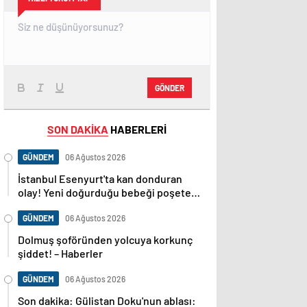
GÖNDER
SON DAKİKA
HABERLERİ
GÜNDEM
06 Ağustos 2026
İstanbul Esenyurt'ta kan donduran
olay! Yeni doğurduğu bebeği poşete
koyup sokağa attı! – Güncel Gündem
haberleri
GÜNDEM
06 Ağustos 2026
Dolmuş şoföründen yolcuya korkunç
şiddet! – Haberler
GÜNDEM
06 Ağustos 2026
Son dakika: Gülistan Doku'nun ablası: