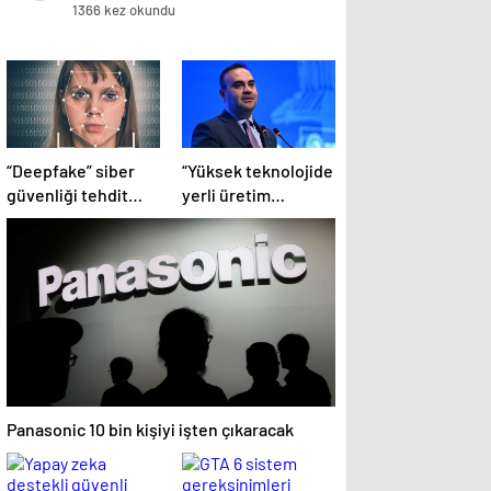
çekiyor
1366 kez okundu
“Deepfake” siber
“Yüksek teknolojide
güvenliği tehdit
yerli üretim
ediyor
kapasitesi artacak”
Panasonic 10 bin kişiyi işten çıkaracak