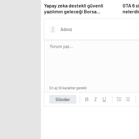
Yapay zeka destekli güvenli
GTA 6 s
yazılımın geleceği Borsa
nelerdi
İstanbul’da tartışılacak
istiyor
En az 10 karakter gerekli
Gönder