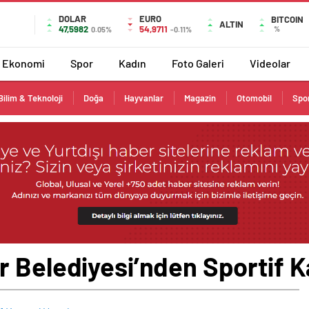
DOLAR
EURO
BITCOIN
ALTIN
47,5982
54,9711
%
0.05%
-0.11%
Ekonomi
Spor
Kadın
Foto Galeri
Videolar
Bilim & Teknoloji
Doğa
Hayvanlar
Magazin
Otomobil
Spo
r Belediyesi’nden Sportif 