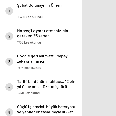
Şubat Dolunayının Önemi
1
10316 kez okundu
Norveç’i ziyaret etmeniz için
gereken 25 sebep
2
1767 kez okundu
Google geri adım attı: Yapay
zeka silahlar için
3
kullanılabilecek
1574 kez okundu
Tarihi bir dönüm noktası… 12 bin
yıl önce nesli tükenmiş türü
4
yeniden hayata döndürdüler!
1440 kez okundu
Güçlü işlemcisi, büyük bataryası
ve yenilenen tasarımıyla dikkat
5