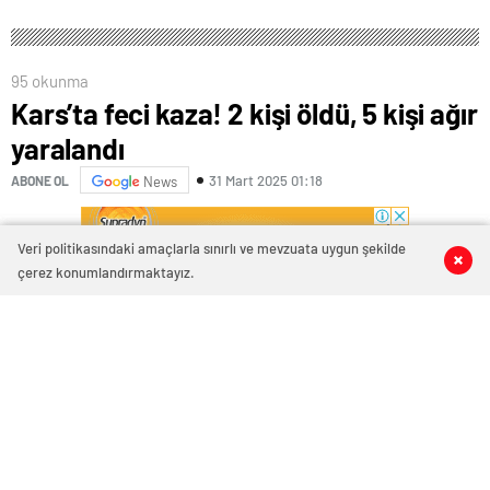
95 okunma
Kars’ta feci kaza! 2 kişi öldü, 5 kişi ağır
yaralandı
31 Mart 2025 01:18
ABONE OL
News
Veri politikasındaki amaçlarla sınırlı ve mevzuata uygun şekilde
0
0
0
0
çerez konumlandırmaktayız.