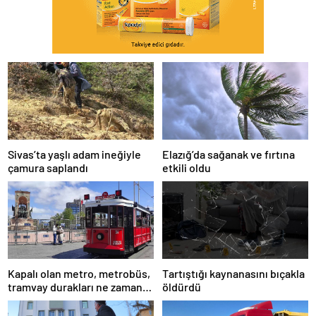
Sivas’ta yaşlı adam ineğiyle
Elazığ’da sağanak ve fırtına
çamura saplandı
etkili oldu
Kapalı olan metro, metrobüs,
Tartıştığı kaynanasını bıçakla
tramvay durakları ne zaman
öldürdü
açılacak 1 Mayıs?