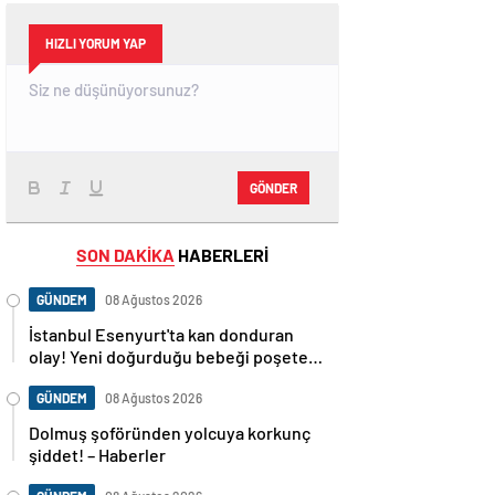
HIZLI YORUM YAP
GÖNDER
SON DAKİKA
HABERLERİ
GÜNDEM
08 Ağustos 2026
İstanbul Esenyurt'ta kan donduran
olay! Yeni doğurduğu bebeği poşete
koyup sokağa attı! – Güncel Gündem
haberleri
GÜNDEM
08 Ağustos 2026
Dolmuş şoföründen yolcuya korkunç
şiddet! – Haberler