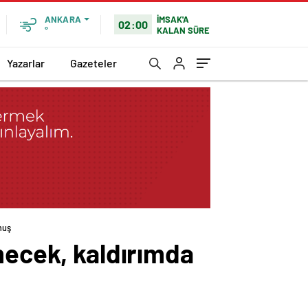
İMSAK'A
ANKARA
02:00
KALAN SÜRE
°
Yazarlar
Gazeteler
muş
mecek, kaldırımda