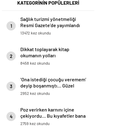
KATEGORİNİN POPÜLERLERİ
Sağlık turizmi yönetmeliği
Resmi Gazete’de yayımlandı
1
13472 kez okundu
Dikkat toplayarak kitap
okumanın yolları
2
8458 kez okundu
‘Ona istediği çocuğu veremem’
deyip boşanmıştı… Güzel
3
yıldızdan yeni evlilik açıklaması:
2952 kez okundu
Kocaya ihtiyacım yok ama yeni
bir tane istiyorum
Poz verirken karnını içine
çekiyordu… Bu kıyafetler bana
4
yakışmıyor… Çıplak gezsem
2759 kez okundu
daha iyi