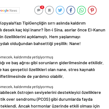
0
News
 Kopyala
Yazı Tipi
Gençliğin sırrı aslında kaldırım
lı desek kaç kişi inanır? İbn-i Sina, asırlar önce El-Kanun
inin özelliklerini açıklamıştı. Hem yaşlanmayı
dalı olduğundan bahsettiği yeşillik: Nane!
ığı ve baş ağrısı gibi sorunların giderilmesinde etkilidir.
ve kas gevşetici özellikleri olan nane, stres kaynaklı
ifletilmesinde de yardımcı olabilir.
ilecek östrojen seviyelerini destekleyici özelliklere
kistik over sendromu (PCOS) gibi durumlarda fayda
steklendi. Ancak hormonlar üzerinde etkili olması için