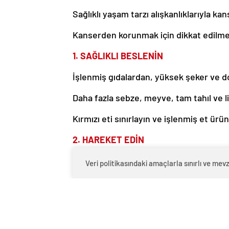
Sağlıklı yaşam tarzı alışkanlıklarıyla kans
Kanserden korunmak için dikkat edilmes
1. SAĞLIKLI BESLENİN
İşlenmiş gıdalardan, yüksek şeker ve d
Daha fazla sebze, meyve, tam tahıl ve li
Kırmızı eti sınırlayın ve işlenmiş et ür
2. HAREKET EDİN
Haftada en az 150 dakika orta yoğunluk
Veri politikasındaki amaçlarla sınırlı ve m
Uzun süre hareketsiz kalmaktan kaçının
3. SİGARA VE ALKOLDEN UZAK DURUN
Tütün ürünleri kanserin en büyük risk f