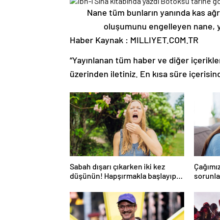
Nane tüm bunların yanında kas ağrısı 
oluşumunu engelleyen nane, yü
Haber Kaynak : MILLIYET.COM.TR
“Yayınlanan tüm haber ve diğer içerikler i
üzerinden iletiniz. En kısa süre içerisin
Sabah dışarı çıkarken iki kez
Çağımız
düşünün! Hapşırmakla başlayıp
sorunlar
astıma dönüşebiliyor
düşünm
mümkü