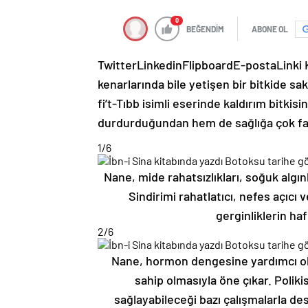
0
BEĞENDİM
ABONE OL
Twitter
Linkedin
Flipboard
E-posta
Linki
kenarlarında bile yetişen bir bitkide sak
fi’t-Tıbb isimli eserinde kaldırım bitkis
durdurduğundan hem de sağlığa çok fay
1
/6
Nane, mide rahatsızlıkları, soğuk algınl
Sindirimi rahatlatıcı, nefes açıcı 
gerginliklerin haf
2
/6
Nane, hormon dengesine yardımcı olab
sahip olmasıyla öne çıkar. Poli
sağlayabileceği bazı çalışmalarla de