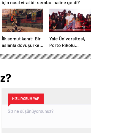
için nasıl viral bir sembol haline geldi?
İlk somut kanıt: Bir
Yale Üniversitesi,
aslanla dövüşürken
Porto Rikolu
ölen gladyatörün
süperstar Bad
iskeleti bulundu
Bunny üzerine ders
açıyor
ız?
HIZLI YORUM YAP