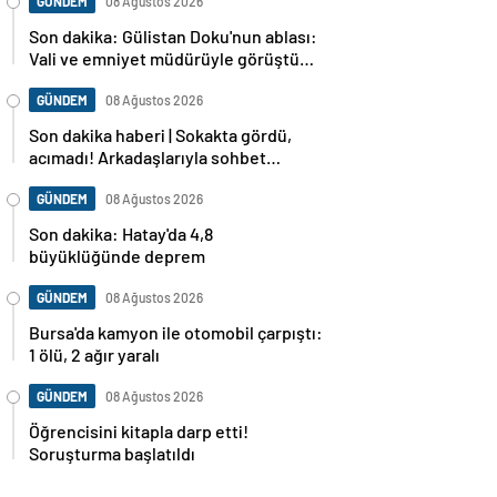
GÜNDEM
08 Ağustos 2026
Son dakika: Gülistan Doku'nun ablası:
Vali ve emniyet müdürüyle görüştüm,
dosya baştan sona incelenecek
GÜNDEM
08 Ağustos 2026
Son dakika haberi | Sokakta gördü,
acımadı! Arkadaşlarıyla sohbet
ederken cinayete kurban gitti!
GÜNDEM
08 Ağustos 2026
Son dakika: Hatay'da 4,8
büyüklüğünde deprem
GÜNDEM
08 Ağustos 2026
Bursa'da kamyon ile otomobil çarpıştı:
1 ölü, 2 ağır yaralı
GÜNDEM
08 Ağustos 2026
Öğrencisini kitapla darp etti!
Soruşturma başlatıldı