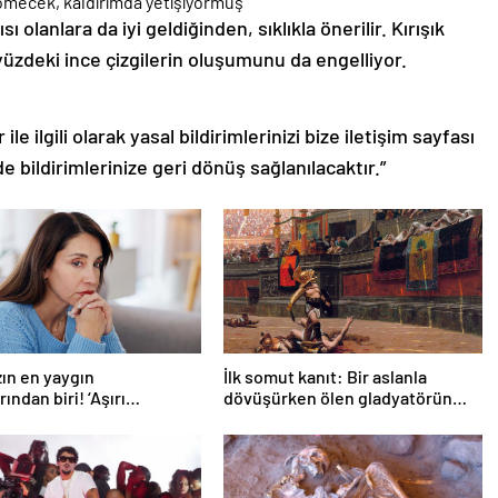
olanlara da iyi geldiğinden, sıklıkla önerilir. Kırışık
zdeki ince çizgilerin oluşumunu da engelliyor.
le ilgili olarak yasal bildirimlerinizi bize iletişim sayfası
de bildirimlerinize geri dönüş sağlanılacaktır.”
ın en yaygın
İlk somut kanıt: Bir aslanla
ından biri! ‘Aşırı
dövüşürken ölen gladyatörün
eyle başa çıkmak
iskeleti bulundu
n’