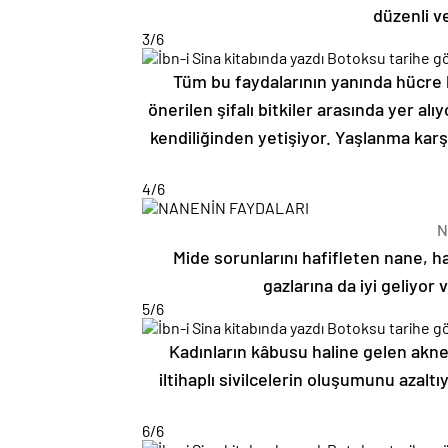
düzenli v
3
/6
Tüm bu faydalarının yanında hücre h
önerilen şifalı bitkiler arasında yer al
kendiliğinden yetişiyor. Yaşlanma karşı
4
/6
N
Mide sorunlarını hafifleten nane, haz
gazlarına da iyi geliyor
5
/6
Kadınların kâbusu haline gelen akne
iltihaplı sivilcelerin oluşumunu azal
6
/6