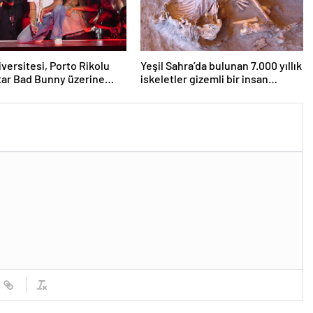
iversitesi, Porto Rikolu
Yeşil Sahra’da bulunan 7.000 yıllık
ar Bad Bunny üzerine
iskeletler gizemli bir insan
ıyor
soyunu ortaya çıkardı