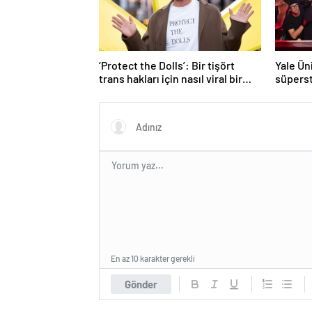
‘Protect the Dolls’: Bir tişört
Yale Ün
trans hakları için nasıl viral bir
süperst
sembol haline geldi?
ders aç
En az 10 karakter gerekli
Gönder