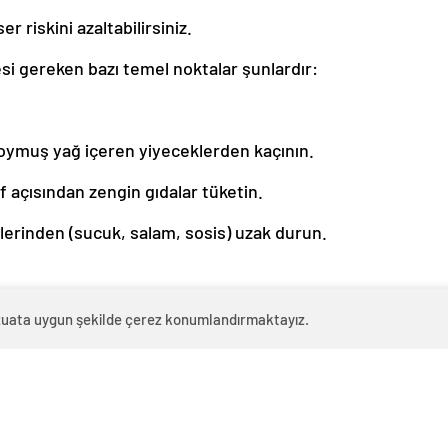
er riskini azaltabilirsiniz.
i gereken bazı temel noktalar şunlardır:
oymuş yağ içeren yiyeceklerden kaçının.
f açısından zengin gıdalar tüketin.
ünlerinden (sucuk, salam, sosis) uzak durun.
ta egzersiz yapmaya çalışın.
evzuata uygun şekilde çerez konumlandırmaktayız.
; aktif bir yaşam tarzı benimseyin.
aktörlerinden biridir. Hiç başlamayın veya