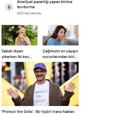
Ameliyat pazarlığı yapan birime
durdurma
5
2637 kez okundu
Sabah dışarı
Çağımızın en yaygın
çıkarken iki kez
sorunlarından biri!
düşünün!
‘Aşırı düşünmeyle
Hapşırmakla
başa çıkmak
başlayıp astıma
mümkün’
dönüşebiliyor
‘Protect the Dolls’: Bir tişört trans hakları