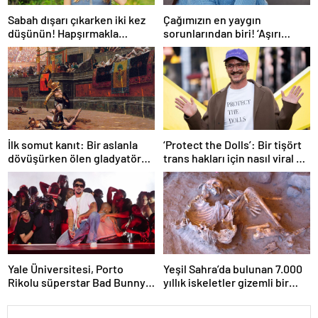
Sabah dışarı çıkarken iki kez
Çağımızın en yaygın
düşünün! Hapşırmakla
sorunlarından biri! ‘Aşırı
başlayıp astıma
düşünmeyle başa çıkmak
dönüşebiliyor
mümkün’
İlk somut kanıt: Bir aslanla
‘Protect the Dolls’: Bir tişört
dövüşürken ölen gladyatörün
trans hakları için nasıl viral bir
iskeleti bulundu
sembol haline geldi?
Yale Üniversitesi, Porto
Yeşil Sahra’da bulunan 7.000
Rikolu süperstar Bad Bunny
yıllık iskeletler gizemli bir
üzerine ders açıyor
insan soyunu ortaya çıkardı