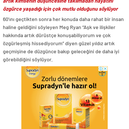
artık kimsenin düşüncesine takılmadan hayatını
özgürce yaşadığı için çok mutlu olduğunu söylüyor
60’ını geçtikten sonra her konuda daha rahat bir insan
haline geldiğini söyleyen Meg Ryan “Aşk ve ilişkiler
hakkında artık dürüstçe konuşabiliyorum ve çok
özgürleşmiş hissediyorum” diyen güzel yıldız artık
geçmişine de düzgünce bakıp geleceğini de daha iyi
görebildiğini söylüyor.