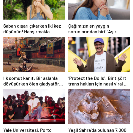
Sabah dışarı çıkarken iki kez
Çağımızın en yaygın
düşünün! Hapşırmakla
sorunlarından biri! ‘Aşırı
başlayıp astıma
düşünmeyle başa çıkmak
dönüşebiliyor
mümkün’
İlk somut kanıt: Bir aslanla
‘Protect the Dolls’: Bir tişört
dövüşürken ölen gladyatörün
trans hakları için nasıl viral bir
iskeleti bulundu
sembol haline geldi?
Yale Üniversitesi, Porto
Yeşil Sahra’da bulunan 7.000