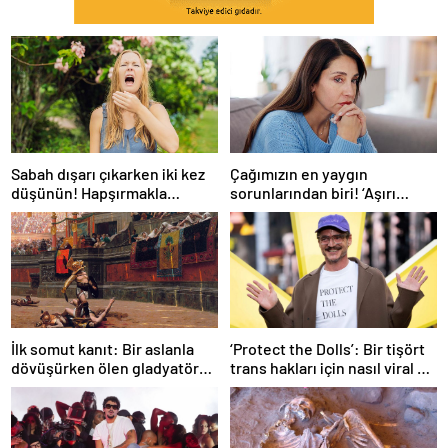
Sabah dışarı çıkarken iki kez
Çağımızın en yaygın
düşünün! Hapşırmakla
sorunlarından biri! ‘Aşırı
başlayıp astıma
düşünmeyle başa çıkmak
dönüşebiliyor
mümkün’
İlk somut kanıt: Bir aslanla
‘Protect the Dolls’: Bir tişört
dövüşürken ölen gladyatörün
trans hakları için nasıl viral bir
iskeleti bulundu
sembol haline geldi?