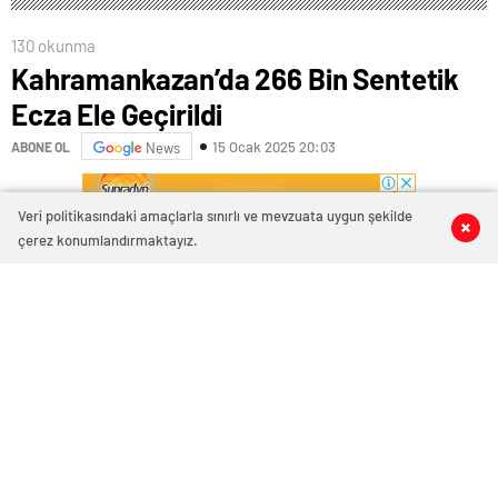
130 okunma
Kahramankazan’da 266 Bin Sentetik
Ecza Ele Geçirildi
15 Ocak 2025 20:03
ABONE OL
News
Veri politikasındaki amaçlarla sınırlı ve mevzuata uygun şekilde
0
0
0
0
çerez konumlandırmaktayız.
Ankara’nın Kahramankazan ilçesi Anadolu Otoyolu