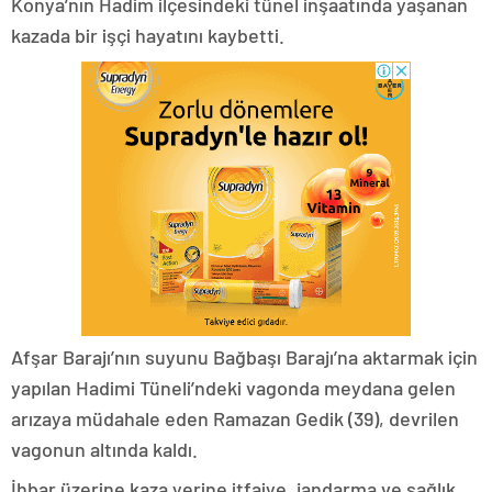
Konya’nın Hadim ilçesindeki tünel inşaatında yaşanan
kazada bir işçi hayatını kaybetti.
Afşar Barajı’nın suyunu Bağbaşı Barajı’na aktarmak için
yapılan Hadimi Tüneli’ndeki vagonda meydana gelen
arızaya müdahale eden Ramazan Gedik (39), devrilen
vagonun altında kaldı.
İhbar üzerine kaza yerine itfaiye, jandarma ve sağlık