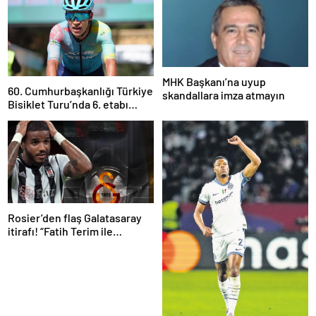
MHK Başkanı’na uyup
60. Cumhurbaşkanlığı Türkiye
skandallara imza atmayın
Bisiklet Turu’nda 6. etabı
Harold Martin Lopez kazandı
Rosier’den flaş Galatasaray
itirafı! “Fatih Terim ile
görüştüm ama…”