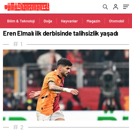
Bilim & Teknoloji
Doğa
Hayvanlar
Magazin
Otomobil
Eren Elmalı ilk derbisinde talihsizlik yaşadı
1
2