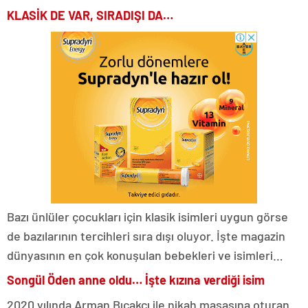
KLASİK DE VAR, SIRADIŞI DA…
Bazı ünlüler çocukları için klasik isimleri uygun görse
de bazılarının tercihleri sıra dışı oluyor. İşte magazin
dünyasının en çok konuşulan bebekleri ve isimleri…
Songül Öden anne oldu… İşte kızına verdiği isim
2020 yılında Arman Bıçakçı ile nikah masasına oturan