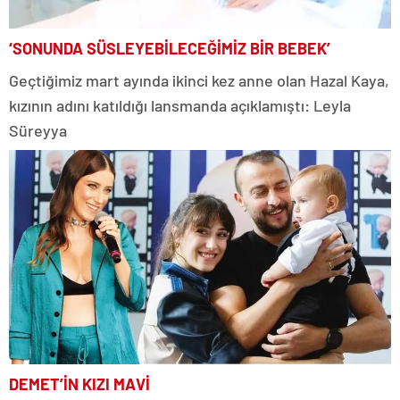
‘SONUNDA SÜSLEYEBİLECEĞİMİZ BİR BEBEK’
Geçtiğimiz mart ayında ikinci kez anne olan Hazal Kaya,
kızının adını katıldığı lansmanda açıklamıştı: Leyla
Süreyya
DEMET’İN KIZI MAVİ