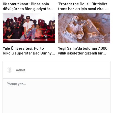
İlk somut kanıt: Bir aslanla
‘Protect the Dolls’: Bir tişört
dövüşürken ölen gladyatörün
trans hakları için nasıl viral bir
iskeleti bulundu
sembol haline geldi?
Yale Üniversitesi, Porto
Yeşil Sahra’da bulunan 7.000
Rikolu süperstar Bad Bunny
yıllık iskeletler gizemli bir
üzerine ders açıyor
insan soyunu ortaya çıkardı