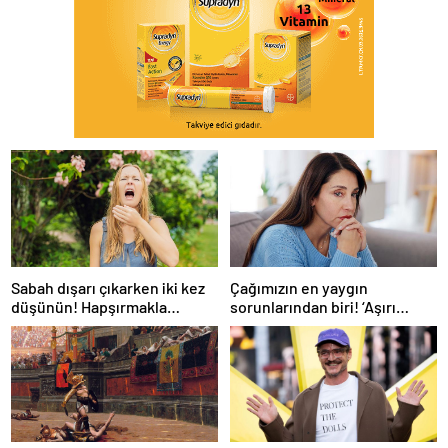
Sabah dışarı çıkarken iki kez
Çağımızın en yaygın
düşünün! Hapşırmakla
sorunlarından biri! ‘Aşırı
başlayıp astıma
düşünmeyle başa çıkmak
dönüşebiliyor
mümkün’