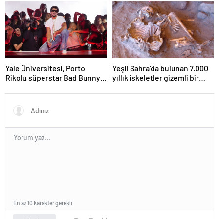
iskeleti bulundu
sembol haline geldi?
Yale Üniversitesi, Porto
Yeşil Sahra’da bulunan 7.000
Rikolu süperstar Bad Bunny
yıllık iskeletler gizemli bir
üzerine ders açıyor
insan soyunu ortaya çıkardı
En az 10 karakter gerekli