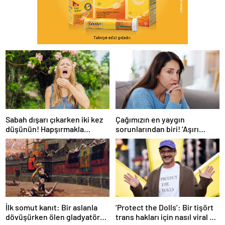
Sabah dışarı çıkarken iki kez
Çağımızın en yaygın
düşünün! Hapşırmakla
sorunlarından biri! ‘Aşırı
başlayıp astıma
düşünmeyle başa çıkmak
dönüşebiliyor
mümkün’
İlk somut kanıt: Bir aslanla
‘Protect the Dolls’: Bir tişört
dövüşürken ölen gladyatörün
trans hakları için nasıl viral bir