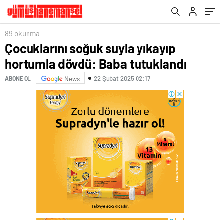
89 okunma
Çocuklarını soğuk suyla yıkayıp
hortumla dövdü: Baba tutuklandı
22 Şubat 2025 02:17
ABONE OL
News