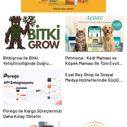
Bitkigrow ile Bitki
Petmona : Kedi Maması ve
Yetiştiriciliğinde Doğru
Köpek Maması İle Tüm Evcil
Ekipman ve Ürün Seçimi
Hayvan Ürünleri
Esat Bey Shop ile Sosyal
Medya Hizmetlerinde Güçlü
Panel Deneyimi
Porego ile Kargo Süreçlerinizi
Daha Kolay Yönetin