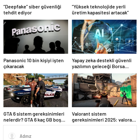
“Deepfake” siber güvenliği
“Yüksek teknolojide yerli
tehdit ediyor
üretim kapasitesi artacak”
Panasonic 10 bin kişiyi işten
Yapay zeka destekli güvenli
çıkaracak
yazılımın geleceği Borsa
İstanbul’da tartışılacak
GTA 6 sistem gereksinimleri
Valorant sistem
nelerdir? GTA 6 kaç GB boş
gereksinimleri 2025: valorant
alan istiyor?
kaç gb yer kaplar?