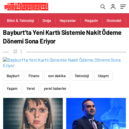
Bilim & Teknoloji
Doğa
Hayvanlar
Magazin
Otomobil
Bayburt’ta Yeni Kartlı Sistemle Nakit Ödeme
Dönemi Sona Eriyor
1
Bayburt
Finans
son dakika
Teknoloji
Ulaşım
Yaşam
Yerel
yerel haberler