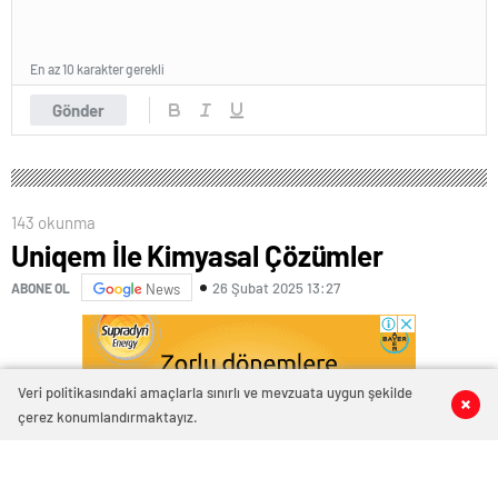
En az 10 karakter gerekli
Gönder
143 okunma
Uniqem İle Kimyasal Çözümler
26 Şubat 2025 13:27
ABONE OL
News
Veri politikasındaki amaçlarla sınırlı ve mevzuata uygun şekilde
0
0
0
0
çerez konumlandırmaktayız.