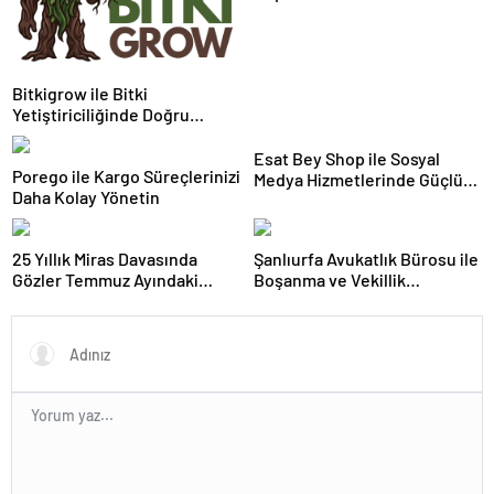
Hayvan Ürünleri
Bitkigrow ile Bitki
Yetiştiriciliğinde Doğru
Ekipman ve Ürün Seçimi
Esat Bey Shop ile Sosyal
Porego ile Kargo Süreçlerinizi
Medya Hizmetlerinde Güçlü
Daha Kolay Yönetin
Panel Deneyimi
25 Yıllık Miras Davasında
Şanlıurfa Avukatlık Bürosu ile
Gözler Temmuz Ayındaki
Boşanma ve Vekillik
Karar Duruşmasına Çevrildi
Sürecinde Doğru Yol