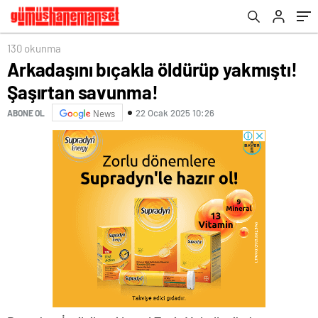
130 okunma
Arkadaşını bıçakla öldürüp yakmıştı!
Şaşırtan savunma!
22 Ocak 2025 10:26
ABONE OL
News