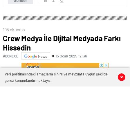
Gönder
105 okunma
Crew Medya İle Dijital Medyada Farkı
Hissedin
15 Ocak 2025 12:36
ABONE OL
News
Veri politikasındaki amaçlarla sınırlı ve mevzuata uygun şekilde
0
0
0
0
çerez konumlandırmaktayız.