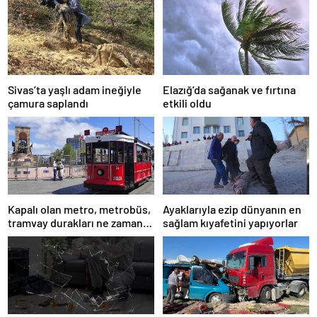
Sivas’ta yaşlı adam ineğiyle
Elazığ’da sağanak ve fırtına
çamura saplandı
etkili oldu
Kapalı olan metro, metrobüs,
Ayaklarıyla ezip dünyanın en
tramvay durakları ne zaman
sağlam kıyafetini yapıyorlar
açılacak 1 Mayıs?