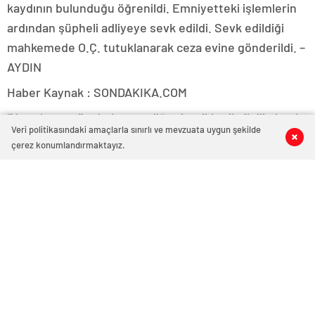
kaydının bulunduğu öğrenildi. Emniyetteki işlemlerin
ardından şüpheli adliyeye sevk edildi. Sevk edildiği
mahkemede O.Ç. tutuklanarak ceza evine gönderildi. –
AYDIN
Haber Kaynak : SONDAKIKA.COM
“Yayınlanan tüm haber ve diğer içerikler ile ilgili olarak
Veri politikasındaki amaçlarla sınırlı ve mevzuata uygun şekilde
0
0
0
0
yasal bildirimlerinizi bize iletişim sayfası üzerinden
çerez konumlandırmaktayız.
iletiniz. En kısa süre içerisinde bildirimlerinize geri
dönüş sağlanılacaktır.”