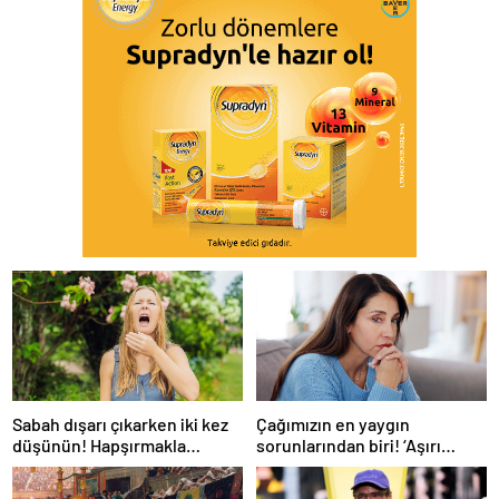
Sabah dışarı çıkarken iki kez
Çağımızın en yaygın
düşünün! Hapşırmakla
sorunlarından biri! ‘Aşırı
başlayıp astıma
düşünmeyle başa çıkmak
dönüşebiliyor
mümkün’