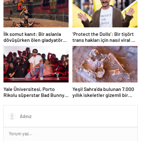
İlk somut kanıt: Bir aslanla
‘Protect the Dolls’: Bir tişört
dövüşürken ölen gladyatörün
trans hakları için nasıl viral bir
iskeleti bulundu
sembol haline geldi?
Yale Üniversitesi, Porto
Yeşil Sahra’da bulunan 7.000
Rikolu süperstar Bad Bunny
yıllık iskeletler gizemli bir
üzerine ders açıyor
insan soyunu ortaya çıkardı