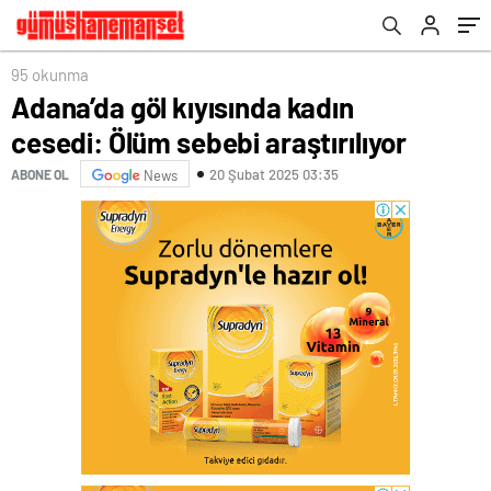
95 okunma
Adana’da göl kıyısında kadın
cesedi: Ölüm sebebi araştırılıyor
20 Şubat 2025 03:35
ABONE OL
News