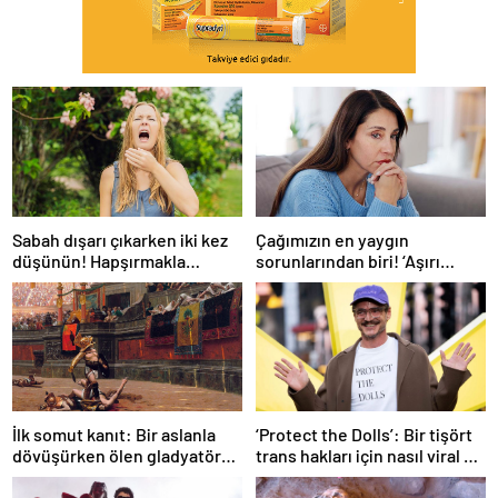
Sabah dışarı çıkarken iki kez
Çağımızın en yaygın
düşünün! Hapşırmakla
sorunlarından biri! ‘Aşırı
başlayıp astıma
düşünmeyle başa çıkmak
dönüşebiliyor
mümkün’
İlk somut kanıt: Bir aslanla
‘Protect the Dolls’: Bir tişört
dövüşürken ölen gladyatörün
trans hakları için nasıl viral bir
iskeleti bulundu
sembol haline geldi?