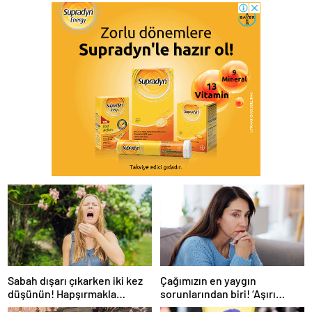
Sabah dışarı çıkarken iki kez
Çağımızın en yaygın
düşünün! Hapşırmakla
sorunlarından biri! ‘Aşırı
başlayıp astıma
düşünmeyle başa çıkmak