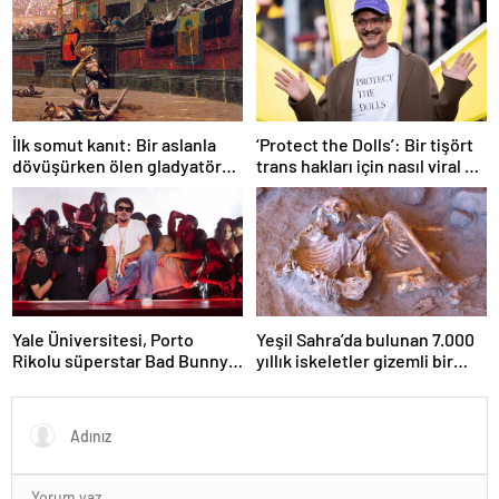
dönüşebiliyor
mümkün’
İlk somut kanıt: Bir aslanla
‘Protect the Dolls’: Bir tişört
dövüşürken ölen gladyatörün
trans hakları için nasıl viral bir
iskeleti bulundu
sembol haline geldi?
Yale Üniversitesi, Porto
Yeşil Sahra’da bulunan 7.000
Rikolu süperstar Bad Bunny
yıllık iskeletler gizemli bir
üzerine ders açıyor
insan soyunu ortaya çıkardı