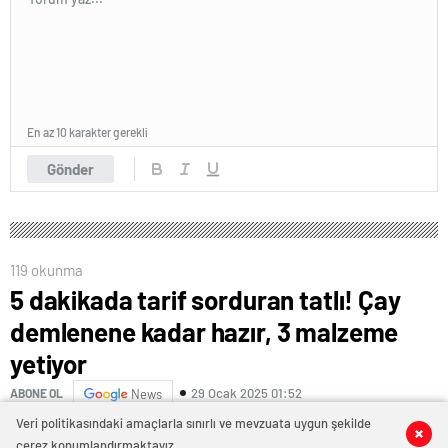
En az 10 karakter gerekli
Gönder
119 okunma
5 dakikada tarif sorduran tatlı! Çay
demlenene kadar hazır, 3 malzeme
yetiyor
29 Ocak 2025 01:52
ABONE OL
News
Veri politikasındaki amaçlarla sınırlı ve mevzuata uygun şekilde
0
0
0
0
çerez konumlandırmaktayız.